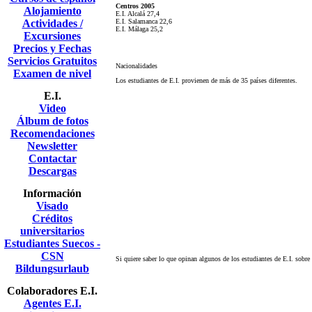
Centros 2005
Alojamiento
E.I. Alcalá 27,4
Actividades /
E.I. Salamanca 22,6
E.I. Málaga 25,2
Excursiones
Precios y Fechas
Servicios Gratuitos
Nacionalidades
Examen de nivel
Los estudiantes de E.I. provienen de más de 35 países diferentes.
E.I.
Video
Álbum de fotos
Recomendaciones
Newsletter
Contactar
Descargas
Información
Visado
Créditos
universitarios
Estudiantes Suecos -
CSN
Si quiere saber lo que opinan algunos de los estudiantes de E.I. sobre
Bildungsurlaub
Colaboradores E.I.
Agentes E.I.