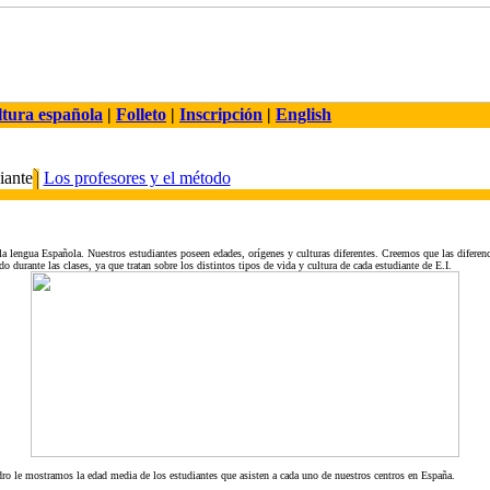
tura española
|
Folleto
|
Inscripción
|
English
iante
Los profesores y el método
r la lengua Española. Nuestros estudiantes poseen edades, orígenes y culturas diferentes. Creemos que las diferen
durante las clases, ya que tratan sobre los distintos tipos de vida y cultura de cada estudiante de E.I.
dro le mostramos la edad media de los estudiantes que asisten a cada uno de nuestros centros en España.