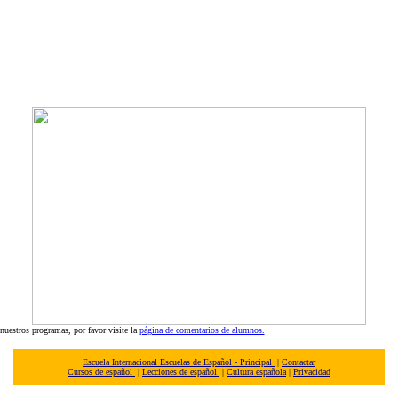
 nuestros programas, por favor visite la
página de comentarios de alumnos.
Escuela Internacional Escuelas de Español - Principal
|
Contactar
Cursos de español
|
Lecciones de español
|
Cultura española
|
Privacidad