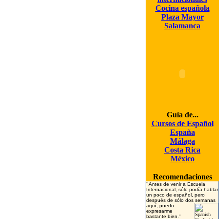
Cocina española
Plaza Mayor
Salamanca
Guía de...
Cursos de Español
España
Málaga
Costa Rica
México
Recomendaciones
“
Antes de venir a Escuela
Internacional, sólo podía hablar
un poco de español, pero
después de sólo dos
semanas
aquí, puedo
expresarme
bastante bien.
"