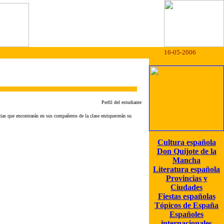
16-05-2006
Perfil del estudiante
cias que encontrarán en sus compañeros de la clase enriquecerán su
Cultura española
Don Quijote de la
Mancha
Literatura española
Provincias y
Ciudades
Fiestas españolas
Tópicos de España
Españoles
internacionales