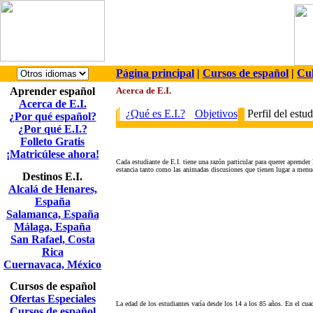
Página principal
|
Cursos de español
|
Cul
Aprender español
Acerca de E.I.
Acerca de E.I.
¿Qué es E.I.?
Objetivos
Perfil del estud
¿Por qué español?
¿Por qué E.I.?
Folleto Gratis
¡Matricúlese ahora!
Cada estudiante de E.I. tiene una razón particular para querer aprende
estancia tanto como las animadas discusiones que tienen lugar a menudo 
Destinos E.I.
Alcalá de Henares,
España
Salamanca, España
Málaga, España
San Rafael, Costa
Rica
Cuernavaca, México
Cursos de español
Ofertas Especiales
La edad de los estudiantes varía desde los 14 a los 85 años. En el cua
Cursos de español