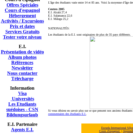
L’âge des étudiants varie entre 14 et 85 ans. Voici la moyenne d’âge de
Offres Spéciales
Centres 2005
Cours d'espagnol
E.I. Alcalá 27,4
Hébergement
E.I. Salamanca 22,6
E.I. Málaga 25,2
Activités / Excursions
Prix et dates
NATIONALITÉS:
Services Gratuits
Les étudiants de la E.I. sont originaires de plus de 35 pays différents.
Tester votre niveau
E.I.
Présentation de vidéo
A
lbum photos
Références
Newsletter
Nous contacter
Télécharge
Information
Visa
Universités
Les Etudiants
suédoises - CSN
Si vous désirez en savoir plus sur ce que pensent nos anciens étudiant
Bildungsurlaub
commentaires des étudiants E.I.
.
E.I. Partenaire
Escuela Internacional Séj
Agents E.I.
Cours d'espagnol
|
Apprendr