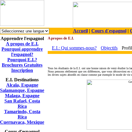
Accueil
|
Cours d´espagnol
|
C
Apprendre l'espagnol
A propos de E.I.
A propos de E.I.
E.I.: Qui sommes-nous?
Objectifs
Profil
Pourquoi apprendre
l'espagnol?
Pourquoi E.I.?
Brochures Gratuites
Tous les étudiants de la E.I. ont une bonne raison de venir étudier la la
Inscription
Nous pensons réellement que ces différences, que vous découvrirez en c
les divers sujets abordés en classe comme par exemple le mode de vie et
E.I. Destinations
Alcala, Espagne
Salamanque, Espagne
Malaga, Espagne
San Rafael, Costa
Rica
Tamarindo, Costa
Rica
Cuernavaca, Mexique
Cours d'espagnol