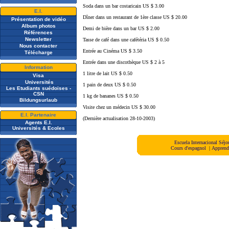
Soda dans un bar costaricain US $ 3.00
E.I.
Dîner dans un restaurant de 1ère classe US $ 20.00
Présentation de vidéo
A
lbum photos
Demi de bière dans un bar US $ 2.00
Références
Newsletter
Tasse de café dans une cafétéria US $ 0.50
Nous contacter
Entrée au Cinéma US $ 3.50
Télécharge
Entrée dans une discothèque US $ 2 à 5
Information
1 litre de lait US $ 0.50
Visa
Universités
1 pain de deux US $ 0.50
Les Etudiants suédoises -
CSN
1 kg de bananes US $ 0.50
Bildungsurlaub
Visite chez un médecin US $ 30.00
E.I. Partenaire
(Dernière actualisation 28-10-2003)
Agents E.I.
Universités & Ecoles
Escuela Internacional Séj
Cours d'espagnol
|
Apprendr