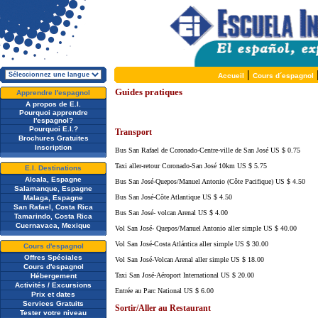
|
Accueil
Cours d´espagnol
Guides pratiques
Apprendre l'espagnol
A propos de E.I.
Pourquoi apprendre
l'espagnol?
Pourquoi E.I.?
Transport
Brochures Gratuites
Inscription
Bus San Rafael de Coronado-Centre-ville de San José US $ 0.75
Taxi aller-retour Coronado-San José 10km US $ 5.75
E.I. Destinations
Alcala, Espagne
Bus San José-Quepos/Manuel Antonio (Côte Pacifique) US $ 4.50
Salamanque, Espagne
Bus San José-Côte Atlantique US $ 4.50
Malaga, Espagne
San Rafael, Costa Rica
Bus San José- volcan Arenal US $ 4.00
Tamarindo, Costa Rica
Cuernavaca, Mexique
Vol San José- Quepos/Manuel Antonio aller simple US $ 40.00
Vol San José-Costa Atlántica aller simple US $ 30.00
Cours d'espagnol
Offres Spéciales
Vol San José-Volcan Arenal aller simple US $ 18.00
Cours d'espagnol
Taxi San José-Aéroport International US $ 20.00
Hébergement
Activités / Excursions
Entrée au Parc National US $ 6.00
Prix et dates
Services Gratuits
Sortir/Aller au Restaurant
Tester votre niveau