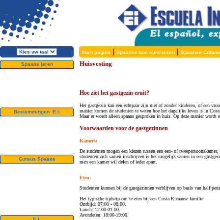
|
|
Start pagina
Spaanse taal cursussen
Spaanse Cultuu
Huisvesting
Spaans leren
Over de E.I.
Waarom Spaans leren?
Waarom E.I.?
Gratis folder
Hoe ziet het gastgezin eruit?
Nu inschrijven!
Het gastgezin kan een echtpaar zijn met of zonder kinderen, of een vrou
manier komen de studenten te weten hoe het dagelijks leven is in Cost
Bestemmingen E.I.
Maar er wordt alleen spaans gesproken in huis. Op deze manier wordt e
Alcalá de Henares, Spanje
Salamanca, Spanje
Voorwaarden voor de gastgezinnen
Málaga, Spanje
San Rafael, Costa Rica
Kamers:
Cuernavaca, Mexico
De studenten mogen een kiezen tussen een een- of tweepersoonskamer, 
studenten zich samen inschrijven is het mogelijk samen in een gastgez
Cursus Spaans
men een kamer wil delen of ieder apart.
Speciale aanbiedingen
Cursus Spaans
Eten:
Huisvesting
Activiteiten / Excursies
Studenten kunnen bij de gastgezinnen verblijven op basis van half pens
Prijzen en Data
Services
Het typische tijdstip om te eten bij een Costa Ricaanse familie:
Ontbijd: 07:00 - 08:00.
Instap toets
Lunch: 12:00-01:00.
Avondeten: 18:00-19:00.
E.I.