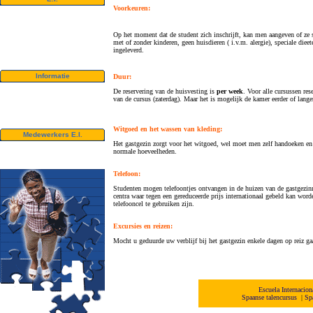
Voorkeuren:
Video
Foto album
Aanbevelingen
Op het moment dat de student zich inschrijft, kan men aangeven of ze s
Nieuwsbrief
met of zonder kinderen, geen huisdieren ( i.v.m. alergie), speciale die
Contact
ingeleverd.
Downloads
Informatie
Duur:
Visa
De reservering van de huisvesting is
per week
. Voor alle cursussen re
University credits (V.S.)
van de cursus (zaterdag). Maar het is mogelijk de kamer eerder of langer
Zweedse studenten - CSN
Bildungsurlaub
Witgoed en het wassen van kleding:
Medewerkers E.I.
Het gastgezin zorgt voor het witgoed, wel moet men zelf handoeken en 
Agentschappen E.I.
normale hoeveelheden.
Universiteiten en scholen
Telefoon:
Studenten mogen telefoontjes ontvangen in de huizen van de gastgezin
centra waar tegen een gereduceerde prijs internationaal gebeld kan wor
telefooncel te gebruiken zijn.
Excursies en reizen:
Mocht u geduurde uw verblijf bij het gastgezin enkele dagen op reiz ga
Escuela Internacio
Spaanse talencursus
|
Sp