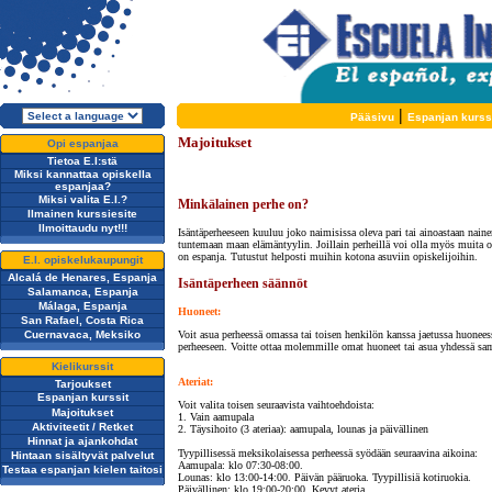
|
Pääsivu
Espanjan kurss
Majoitukset
Opi espanjaa
Tietoa E.I:stä
Miksi kannattaa opiskella
espanjaa?
Miksi valita E.I.?
Minkälainen perhe on?
Ilmainen kurssiesite
Ilmoittaudu nyt!!!
Isäntäperheeseen kuuluu joko naimisissa oleva pari tai ainoastaan nainen
tuntemaan maan elämäntyylin. Joillain perheillä voi olla myös muita opi
on espanja. Tutustut helposti muihin kotona asuviin opiskelijoihin.
E.I. opiskelukaupungit
Alcalá de Henares, Espanja
Isäntäperheen säännöt
Salamanca, Espanja
Málaga, Espanja
Huoneet:
San Rafael, Costa Rica
Cuernavaca, Meksiko
Voit asua perheessä omassa tai toisen henkilön kanssa jaetussa huonees
perheeseen. Voitte ottaa molemmille omat huoneet tai asua yhdessä sa
Kielikurssit
Ateriat:
Tarjoukset
Espanjan kurssit
Voit valita toisen seuraavista vaihtoehdoista:
Majoitukset
1. Vain aamupala
Aktiviteetit / Retket
2. Täysihoito (3 ateriaa): aamupala, lounas ja päivällinen
Hinnat ja ajankohdat
Tyypillisessä meksikolaisessa perheessä syödään seuraavina aikoina:
Hintaan sisältyvät palvelut
Aamupala: klo 07:30-08:00.
Testaa espanjan kielen taitosi
Lounas: klo 13:00-14:00. Päivän pääruoka. Tyypillisiä kotiruokia.
Päivällinen: klo 19:00-20:00. Kevyt ateria.