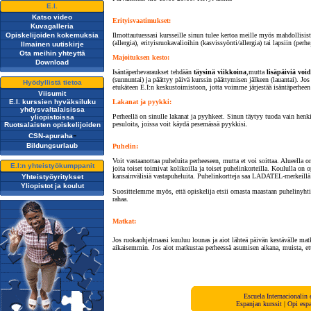
E.I.
Katso video
Erityisvaatimukset:
Kuvagalleria
Opiskelijoiden kokemuksia
Ilmottautuessasi kursseille sinun tulee kertoa meille myös mahdollisist
(allergia), erityisruokavalioihin (kasvissyönti/allergia) tai lapsiin (pe
Ilmainen uutiskirje
Ota meihin yhteyttä
Majoituksen kesto:
Download
Isäntäperhevaraukset tehdään
täysinä viikkoina
,mutta
lisäpäiviä voi
(sunnuntai) ja päättyy päivä kurssin päättymisen jälkeen (lauantai). Jo
Hyödyllistä tietoa
etukäteen E.I:n keskustoimistoon, jotta voimme järjestää isäntäperheen 
Viisumit
E.I. kurssien hyväksiluku
Lakanat ja pyykki:
yhdysvaltalaisissa
Perheellä on sinulle lakanat ja pyyhkeet. Sinun täytyy tuoda vain henk
yliopistoissa
pesuloita, joissa voit käydä pesemässä pyykkisi.
Ruotsalaisten opiskelijoiden
-
CSN-apuraha
Bildungsurlaub
Puhelin:
Voit vastaanottaa puheluita perheeseen, mutta et voi soittaa. Alueella 
E.I:n yhteistyökumppanit
joita toiset toimivat kolikoilla ja toiset puhelinkorteilla. Koululla on 
kansainvälisiä vastapuheluita. Puhelinkortteja saa LADATEL-merkeillä va
Yhteistyöyritykset
Yliopistot ja koulut
Suosittelemme myös, että opiskelija etsii omasta maastaan puhelinyhtiön
rahaa.
Matkat:
Jos ruokaohjelmaasi kuuluu lounas ja aiot lähteä päivän kestävälle matk
aikaisemmin. Jos aiot matkustaa perheessä asumisen aikana, muista, että
Escuela Internacionalin
E
spanjan
kurssit
|
Opi esp