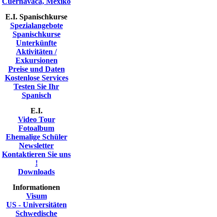
Cuernavaca, Mexiko
E.I. Spanischkurse
Spezialangebote
Spanischkurse
Unterkünfte
Aktivitäten /
Exkursionen
Preise und Daten
Kostenlose Services
Testen Sie Ihr
Spanisch
E.I.
Video Tour
Fotoalbum
Ehemalige Schüler
Newsletter
Kontaktieren Sie uns
!
Downloads
Informationen
Visum
US - Universitäten
Schwedische