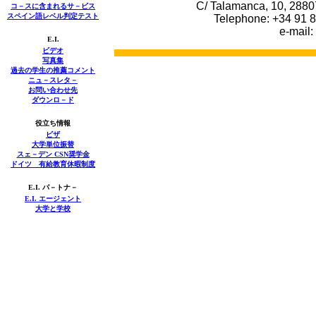
C/ Talamanca, 10, 2880
コ－スに含まれるサ－ビス
スペイン語レベル判定テスト
Telephone: +34 91 8
e-mail:
E.I.
ビデオ
写真集
過去の学生の推薦コメント
ニュ－スレタ－
お問い合わせ先
ダウンロ－ド
役立ち情報
ビザ
大学単位振替
スェ－デン CSN奨学金
ドイツ 有給教育休暇制度
E.I. パ－トナ－
E.I.
エージェント
大学と学校