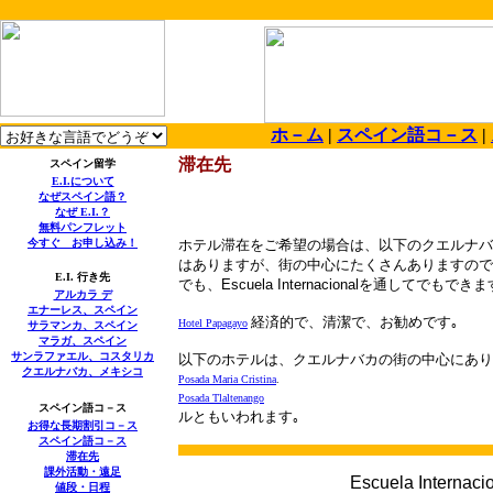
ホ－ム
|
スペイン語コ－ス
|
滞在先
スペイン留学
E.I.
について
なぜスペイン語？
なぜ
E.I.
？
無料パンフレット
今すぐ お申し込み！
ホテル滞在をご希望の場合は、以下のクエルナバ
はありますが、街の中心にたくさんありますので
E.I.
行き先
でも、
Escuela Internacional
を通してでもできま
アルカラ デ
エナーレス、スペイン
経済的で、清潔で、お勧めです｡
Hotel Papagayo
サラマンカ、スペイン
マラガ、スペイン
サンラファエル、コスタリカ
以下のホテルは、クエルナバカの街の中心にあり
クエルナバカ、メキシコ
Posada Maria Cristina
.
Posada Tlaltenango
スペイン語コ－ス
ルともいわれます｡
お得な長期割引コ－ス
スペイン語コ－ス
滞在先
課外活動・遠足
Escuela Internacio
値段・日程