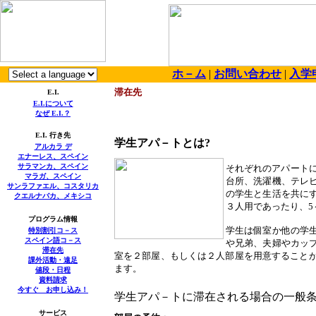
ホ－ム
|
お問い合わせ
|
入学
滞在先
E.I.
E.I.
について
なぜ
E.I.
？
E.I.
行き先
学生アパ－トとは
?
アルカラ デ
エナーレス、スペイン
サラマンカ、スペイン
それぞれのアパート
マラガ、スペイン
台所、洗濯機、テレ
サンラファエル、コスタリカ
の学生と生活を共に
クエルナバカ、メキシコ
３
人用であったり、
5
プログラム情報
学生は個室か他の学
特別割引コ－ス
スペイン語コ－ス
や兄弟、夫婦やカッ
滞在先
室を２部屋、もしくは２人部屋を用意すること
課外活動・遠足
ます。
値段・日程
資料請求
今すぐ お申し込み！
学生アパ－トに滞在される場合の一般
サービス