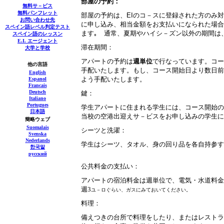
部屋の予約：
無料
サ－ビス
無料パンフレット
部屋の予約は、
EI
のコ－スに登録された方のみ
お問い合わせ先
に申し込み、相当金額をお支払いになられた場合
スペイン語レベル判定テスト
ます｡ 通常、夏期やハイシ－ズン以外の期間は
スペイン語のレッスン
E.I.
エージェント
滞在期間：
大学と学校
アパートの予約は
週単位
で行なっています。コー
他の言語
手配いたします。もし、コース開始日より数日前
English
よう手配いたします。
Espa
n
ol
Fran
c
ais
Deutsch
鍵：
Italiano
Portugu
e
s
学生アパートに住まれる学生には、コース開始の
日本語
当校の空港出迎えサ－ビスをお申し込みの学生に
簡略ウェブ
Suomalais
シーツと洗濯：
Svenska
Nederlands
学生はシーツ、タオル、身の回り品を各自持参す
한국말
русский
公共料金の支払い：
アパートの宿泊料金は週単位で、電気・水道料金
週
3
ユ－ロぐらい、ガスにみておいてください。
料理：
備えつきの台所で料理をしたり、またはレストラ