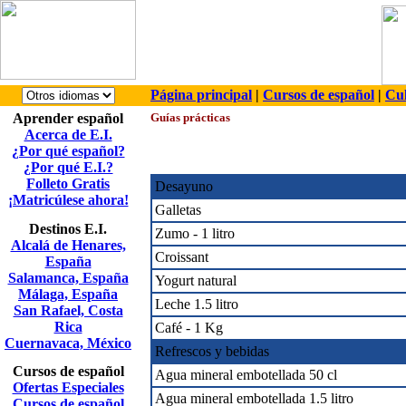
Página principal
|
Cursos de español
|
Cul
Aprender español
Guías prácticas
Acerca de E.I.
¿Por qué español?
¿Por qué E.I.?
Folleto Gratis
Desayuno
¡Matricúlese ahora!
Galletas
Destinos E.I.
Zumo - 1 litro
Alcalá de Henares,
Croissant
España
Salamanca, España
Yogurt natural
Málaga, España
Leche 1.5 litro
San Rafael, Costa
Rica
Café - 1 Kg
Cuernavaca, México
Refrescos y bebidas
Cursos de español
Agua mineral embotellada 50 cl
Ofertas Especiales
Agua mineral embotellada 1.5 litro
Cursos de español