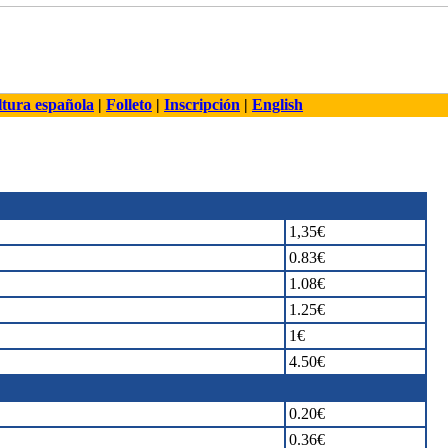
tura española
|
Folleto
|
Inscripción
|
English
1,35€
0.83€
1.08€
1.25€
1€
4.50€
0.20€
0.36€