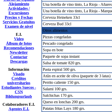
Alojamiento
Una botella de vino tinto, La Rioja - Añares
Actividades /
Una botella de vino tinto, La Rioja - Marqu
Excursiones
Precios y Fechas
Cerveza Heineken 33cl
Servicios Gratuitos
Cerveza Bud 33cl
Examen de nivel
Otros alimentos
E.I.
Pizzas congeladas
Video
Álbum de fotos
Pescado congelado
Recomendaciones
Sopa en bote
Newsletter
Paquete de sopa instant
Contactar
Descargas
Salsa de tomate 820 grs.
Información
Pasta espiral 500 grs.
Visado
Atún en aceite de oliva (paquete de 3 latas)
Créditos
Perrito caliente 150 grs.
universitarios
Estudiantes Suecos -
Salami 100 grs.
CSN
Salchichas 170 grs.
Bildungsurlaub
Queso en lonchas 200 grs.
Colaboradores E.I.
Patatas fritas Lays 180 grs.
Agentes E.I.