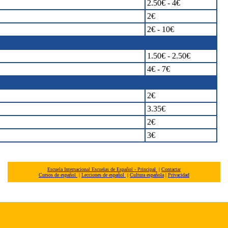
2.50€ - 4€
2€
2€ - 10€
1.50€ - 2.50€
4€ - 7€
2€
3.35€
2€
3€
Escuela Internacional Escuelas de Español - Principal
|
Contactar
Cursos de español
|
Lecciones de español
|
Cultura española
|
Privacidad