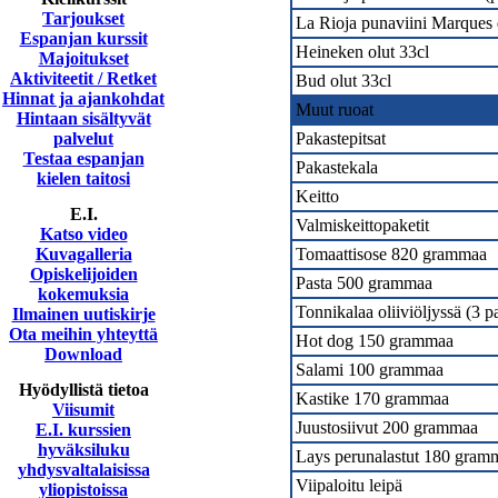
Tarjoukset
La Rioja punaviini Marques 
Espanjan kurssit
Heineken olut 33cl
Majoitukset
Aktiviteetit / Retket
Bud olut 33cl
Hinnat ja ajankohdat
Muut ruoat
Hintaan sisältyvät
palvelut
Pakastepitsat
Testaa espanjan
Pakastekala
kielen taitosi
Keitto
E.I.
Valmiskeittopaketit
Katso video
Kuvagalleria
Tomaattisose 820 grammaa
Opiskelijoiden
Pasta 500 grammaa
kokemuksia
Tonnikalaa oliiviöljyssä (3 pa
Ilmainen uutiskirje
Ota meihin yhteyttä
Hot dog 150 grammaa
Download
Salami 100 grammaa
Hyödyllistä tietoa
Kastike 170 grammaa
Viisumit
Juustosiivut 200 grammaa
E.I. kurssien
hyväksiluku
Lays perunalastut 180 gram
yhdysvaltalaisissa
Viipaloitu leipä
yliopistoissa