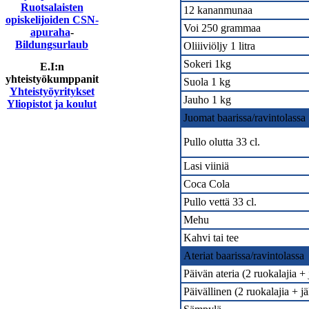
Ruotsalaisten
12 kananmunaa
opiskelijoiden CSN-
Voi 250 grammaa
apuraha
-
Bildungsurlaub
Oliiiviöljy 1 litra
Sokeri 1kg
E.I:n
yhteistyökumppanit
Suola 1 kg
Yhteistyöyritykset
Jauho 1 kg
Yliopistot ja koulut
Juomat baarissa/ravintolassa
Pullo olutta 33 cl.
Lasi viiniä
Coca Cola
Pullo vettä 33 cl.
Mehu
Kahvi tai tee
Ateriat baarissa/ravintolassa
Päivän ateria (2 ruokalajia +
Päivällinen (2 ruokalajia + j