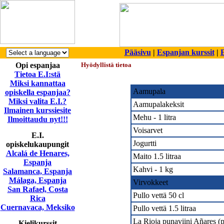
Pääsivu
|
Espanjan kurssit
|
E
Opi espanjaa
Hyödyllistä tietoa
Tietoa E.I:stä
Miksi kannattaa
Aamupala
opiskella espanjaa?
Miksi valita E.I.?
Aamupalakeksit
Ilmainen kurssiesite
Mehu - 1 litra
Ilmoittaudu nyt!!!
Voisarvet
E.I.
Jogurtti
opiskelukaupungit
Alcalá de Henares,
Maito 1.5 litraa
Espanja
Kahvi - 1 kg
Salamanca, Espanja
Málaga, Espanja
Virvokkeet
San Rafael, Costa
Pullo vettä 50 cl
Rica
Cuernavaca, Meksiko
Pullo vettä 1.5 litraa
La Rioja punaviini Añares (p
Kielikurssit