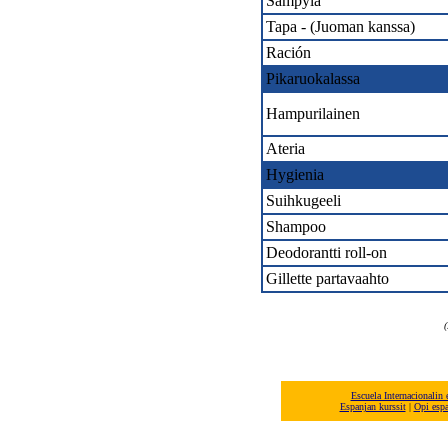
Sämpylä
Tapa - (Juoman kanssa)
Ración
Pikaruokalassa
Hampurilainen
Ateria
Hygienia
Suihkugeeli
Shampoo
Deodorantti roll-on
Gillette partavaahto
(
Escuela Internacionalin
Espanjan kurssit
|
Opi esp