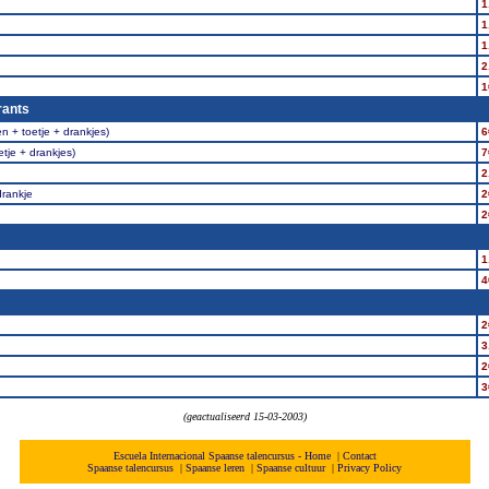
1
1
1
2
1
rants
 + toetje + drankjes)
6
tje + drankjes)
7
2
drankje
2
2
1
4
2
3
2
3
(geactualiseerd 15-03-2003)
Escuela Internacional Spaanse talencursus - Home
|
Contact
Spaanse talencursus
|
Spaanse leren
|
Spaanse cultuur
|
Privacy Policy