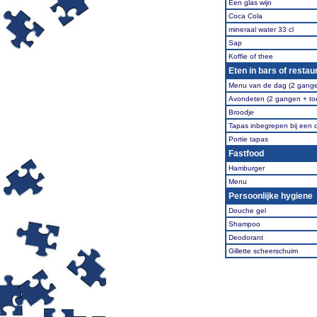
Een glas wijn
Coca Cola
mineraal water 33 cl
Sap
Koffie of thee
Eten in bars of restau
Menu van de dag (2 gangen
Avondeten (2 gangen + toe
Broodje
Tapas inbegrepen bij een 
Portie tapas
Fastfood
Hamburger
Menu
Persoonlijke hygiene
Douche gel
Shampoo
Deodorant
Gillette scheerschuim