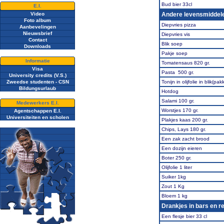
Bud bier 33cl
E.I.
Video
Andere levensmiddel
Foto album
Diepvries pizza
Aanbevelingen
Nieuwsbrief
Diepvries vis
Contact
Blik soep
Downloads
Pakje soep
Informatie
Tomatensaus 820 gr.
Visa
Pasta 500 gr.
University credits (V.S.)
Zweedse studenten - CSN
Tonijn in olijfolie in blik(pak
Bildungsurlaub
Hotdog
Salami 100 gr.
Medewerkers E.I.
Worstjes 170 gr.
Agentschappen E.I.
Universiteiten en scholen
Plakjes kaas 200 gr.
Chips, Lays 180 gr.
Een zak zacht brood
Een dozijn eieren
Boter 250 gr.
Olijfolie 1 liter
Suiker 1kg
Zout 1 Kg
Bloem 1 kg
Drankjes in bars en r
Een flesje bier 33 cl