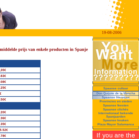
19-08-2006
middelde prijs van enkele producten in Spanje
,35€
.83€
.08€
.25€
Spaanse cultuur
Don Quijote de la Mancha
€
Spaanse literatuur
.50€
Provincies en steden
Spaanse feesten
Spaanse clichés
.20€
Internationaal bekende
Spanjaarden
.36€
Spaanse keuken
.35€
Plaza Mayor Salamanca
5.52€
.78€