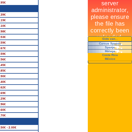
.95€
.39€
.19€
.10€
.98€
.53€
Gids van...
.59€
Cursus Spaans
Spanje
.67€
Málaga
.59€
Costa Rica
México
.56€
.45€
.85€
.90€
.40€
.62€
.69€
.29€
.96€
.60€
.70€
.50€ - 2.00€