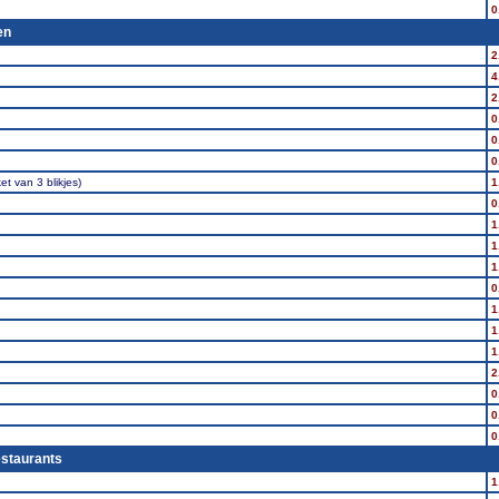
0
en
2
4
2
0
0
0
ket van 3 blikjes)
1
0
1
1
1
0
1
1
1
2
0
0
0
estaurants
1