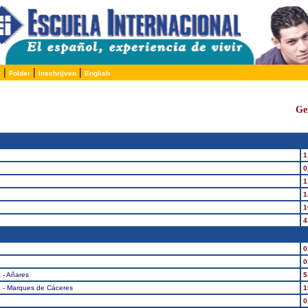
|
|
|
r
Folder
Inschrijven
English
Ge
1
0
1
1
1
4
0
0
a - Añares
5
ja - Marques de Cáceres
1
0