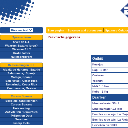
|
|
Start pagina
Spaanse taal cursussen
Spaanse Cultuu
Praktische gegevens
Spaans leren
Over de E.I.
Waarom Spaans leren?
Waarom E.I.?
Gratis folder
Nu inschrijven!
Ontbijt
Koekjes
Bestemmingen E.I.
Alcalá de Henares, Spanje
Sap - 1 liter
Salamanca, Spanje
Croissant
Málaga, Spanje
San Rafael, Costa Rica
Yoghurt
Tamarindo, Costa Rica
Melk 1.5 liter
Cuernavaca, Mexico
Kofie - 1 Kg
Cursus Spaans
Dranken
Speciale aanbiedingen
Mineraal water 50 cl
Cursus Spaans
Huisvesting
Mineraal water 1.5 liter
Activiteiten / Excursies
Een fles rode wijn, La Rioj
Prijzen en Data
Services
Een fles rode wijn, La Rio
Instap toets
Heineken bier 33cl