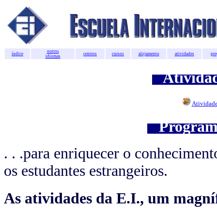
outros
índice
centros
cursos
alojamento
atividades
pre
idiomas
Atividad
Atividad
Programa
. . .para enriquecer o conhecimen
os estudantes estrangeiros.
As atividades da E.I., um magn