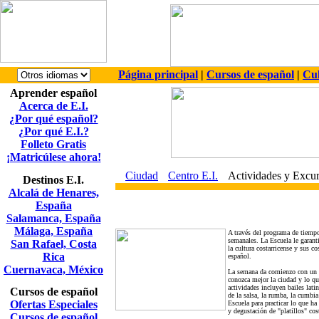
Página principal
|
Cursos de español
|
Cul
Aprender español
Acerca de E.I.
¿Por qué español?
¿Por qué E.I.?
Folleto Gratis
¡Matricúlese ahora!
Ciudad
Centro E.I.
Actividades y Excur
Destinos E.I.
Alcalá de Henares,
España
Salamanca, España
Málaga, España
A través del programa de tiempo 
semanales. La Escuela le garant
San Rafael, Costa
la cultura costarricense y sus co
Rica
español.
Cuernavaca, México
La semana da comienzo con un r
conozca mejor la ciudad y lo que
actividades incluyen bailes lati
Cursos de español
de la salsa, la rumba, la cumbia
Ofertas Especiales
Escuela para practicar lo que ha
y degustación de "platillos" cos
Cursos de español