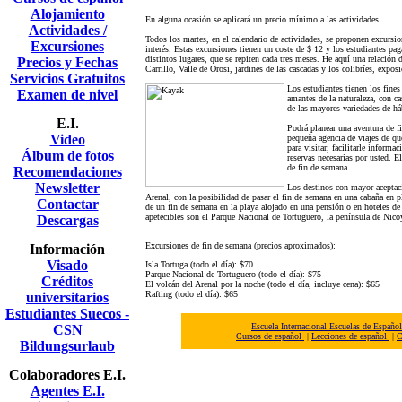
Alojamiento
En alguna ocasión se aplicará un precio mínimo a las actividades.
Actividades /
Todos los martes, en el calendario de actividades, se proponen excursio
Excursiones
interés. Estas excursiones tienen un coste de $ 12 y los estudiantes pa
distintos lugares, que se repiten cada tres meses. He aquí una relación
Precios y Fechas
Carrillo, Valle de Orosi, jardines de las cascadas y los colibríes, expos
Servicios Gratuitos
Los estudiantes tienen los fines
Examen de nivel
amantes de la naturaleza, con ca
de las mayores variedades de háb
E.I.
Podrá planear una aventura de f
Video
pequeña agencia de viajes de qu
para visitar, facilitarle informa
Álbum de fotos
reservas necesarias por usted. E
de fin de semana.
Recomendaciones
Newsletter
Los destinos con mayor aceptació
Arenal, con la posibilidad de pasar el fin de semana en una cabaña en pl
Contactar
de un fin de semana en la playa alojado en una pensión o en hoteles de h
apetecibles son el Parque Nacional de Tortuguero, la península de Nic
Descargas
Excursiones de fin de semana (precios aproximados):
Información
Visado
Isla Tortuga (todo el día): $70
Parque Nacional de Tortuguero (todo el día): $75
Créditos
El volcán del Arenal por la noche (todo el día, incluye cena): $65
Rafting (todo el día): $65
universitarios
Estudiantes Suecos -
Escuela Internacional Escuelas de Español
CSN
Cursos de español
|
Lecciones de español
|
C
Bildungsurlaub
Colaboradores E.I.
Agentes E.I.