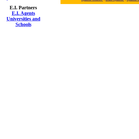
E.I. Partners
E.I. Agents
Universities and
Schools