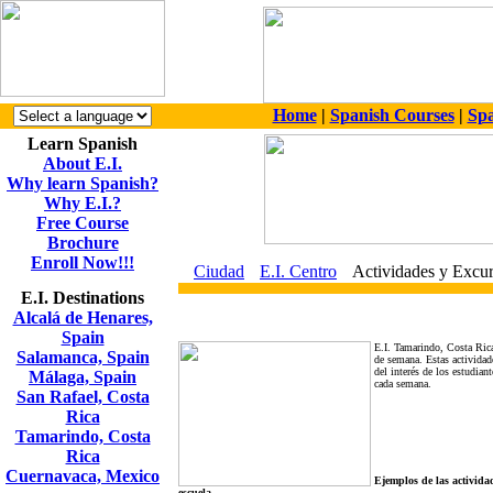
Home
|
Spanish Courses
|
Spa
Learn Spanish
About E.I.
Why learn Spanish?
Why E.I.?
Free Course
Brochure
Enroll Now!!!
Ciudad
E.I. Centro
Actividades y Excur
E.I. Destinations
Alcalá de Henares,
Spain
E.I. Tamarindo, Costa Rica 
Salamanca, Spain
de semana. Estas actividad
del interés de los estudian
Málaga, Spain
cada semana.
San Rafael, Costa
Rica
Tamarindo, Costa
Rica
Cuernavaca, Mexico
Ejemplos de las actividad
escuela.