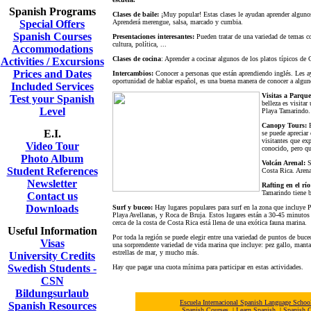
Spanish Programs
Clases de baile:
¡Muy popular! Estas clases le ayudan aprender alguno
Special Offers
Aprenderá merengue, salsa, marcado y cumbia.
Spanish Courses
Presentaciones interesantes:
Pueden tratar de una variedad de temas c
cultura, política, ...
Accommodations
Clases de cocina
: Aprender a cocinar algunos de los platos típicos de 
Activities / Excursions
Prices and Dates
Intercambios:
Conocer a personas que están aprendiendo inglés. Les ayu
oportunidad de hablar español, es una buena manera de conocer a algun
Included Services
Visitas a Parque
Test your Spanish
belleza es visita
Level
Playa Tamarindo.
Canopy Tours:
E
E.I.
se puede apreciar 
visitantes que ex
Video Tour
conocido, pero qu
Photo Album
Volcán Arenal:
S
Student References
Costa Rica. Arena
Newsletter
Rafting en el río
Tamarindo tiene b
Contact us
Downloads
Surf y buceo:
Hay lugares populares para surf en la zona que incluye
Playa Avellanas, y Roca de Bruja. Estos lugares están a 30-45 minutos
cerca de la costa de Costa Rica está llena de una exótica fauna marina.
Useful Information
Por toda la región se puede elegir entre una variedad de puntos de buce
Visas
una sorprendente variedad de vida marina que incluye: pez gallo, manta 
estrellas de mar, y mucho más.
University Credits
Swedish Students -
Hay que pagar una cuota mínima para participar en estas actividades.
CSN
Bildungsurlaub
Escuela Internacional Spanish Language Scho
Spanish Resources
Spanish Courses
|
Learn Spanish
|
Spanish C