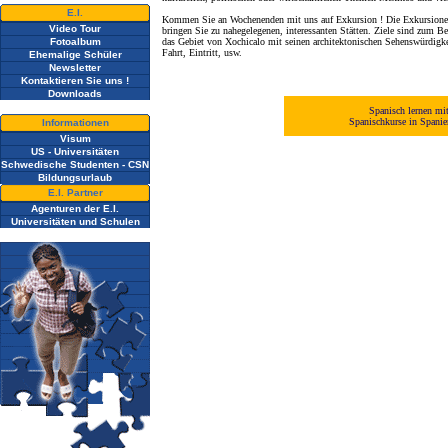
E.I.
Kommen Sie an Wochenenden mit uns auf Exkursion ! Die Exkursionen
Video Tour
bringen Sie zu nahegelegenen, interessanten Stätten. Ziele sind zum B
Fotoalbum
das Gebiet von Xochicalo mit seinen architektonischen Sehenswürdigk
Fahrt, Eintritt, usw.
Ehemalige Schüler
Newsletter
Kontaktieren Sie uns !
Downloads
Spanisch lernen mi
Spanischkurse in Spani
Informationen
Visum
US - Universitäten
Schwedische Studenten - CSN
Bildungsurlaub
E.I. Partner
Agenturen der E.I.
Universitäten und Schulen