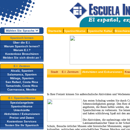
|
|
|
Startseite
Spanischkurse
Spanische Kultur
Broschüre
Spanisch lernen
Über die E.I.
Warum Spanisch lernen?
Warum E.I.?
Kostenlose Broschüren
Melden Sie sich direkt an !
E.I. Zentren
Alcalá, Spanien
Stadt
E.I. Zentrum
Aktivitäten und Exkursionen
Kra
Salamanca, Spanien
Málaga, Spanien
San Rafael, Costa Rica
Tamarindo, Costa Rica
Cuernavaca, Mexiko
In Ihrer Freizeit können Sie außerschulische Aktivitäten und Wochene
E.I. Spanischkurse
Am ersten Schultag werden Sie durch Cu
Spezialangebote
Sehenswürdigkeiten gezeigt. Den Rest d
Spanischkurse
angeboten, die Ihnen helfen werden, das
Unterkünfte
Spanischniveau zu verbessern. Sie lernen
und haben schlichtweg Spaß mit den and
Aktivitäten / Exkursionen
Preise und Daten
Die Aktivitäten, die nachmittags oder f
Kostenlose Services
Lateinamerikanischer Tänze in der Sch
Testen Sie Ihr Spanisch
Schule, Besuche örtlicher Museen oder historischer Monumente, ungezw
kulturellen, politischen oder wirtschaftlichen Themen Mexikos und vie