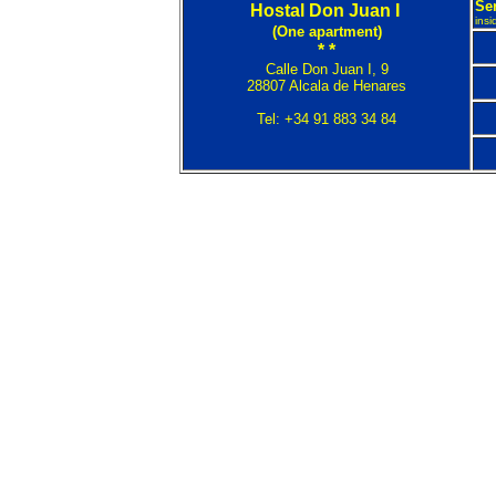
Ser
Hostal Don Juan I
ins
(One apartment)
* *
Calle Don Juan I, 9
28807 Alcala de Henares
Tel: +34 91 883 34 84