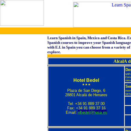
Learn Spanish in Spain, Mexico and Costa Rica. Es
Spanish courses to improve your Spanish language 
with E.I. in Spain you can choose from a variety of
explore.
AlcalA 
Des
with
Cerv
Hotel Bedel
minu
* * *
Ser
Plaza de San Diego, 6
roo
serv
28801 Alcalá de Henares
Tel: +34 91 889 37 00
Fax: +34 91 889 37 16
Email:
elbedel@husa.es