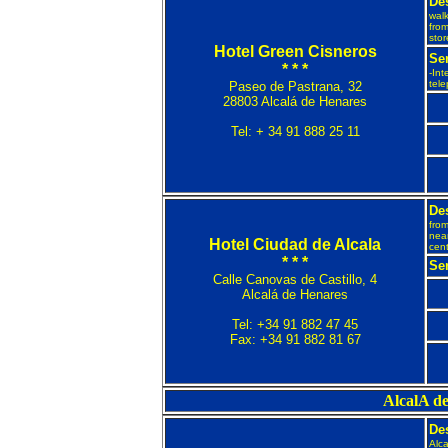
De
walk
from
stor
Hotel Green Cisneros
Se
* * *
-Int
tel
Paseo de Pastrana, 32
28803 Alcalá de Henares
Tel: + 34 91 888 25 11
De
from
nea
Hotel Ciudad de Alcala
cent
* * *
Se
Calle Canovas de Castillo, 4
Alcalá de Henares
Tel: +34 91 882 47 45
Fax: +34 91 882 81 67
AlcalA d
Des
Alca