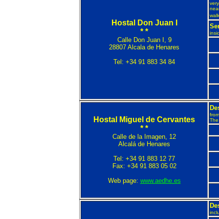
very
nea
walk
Hostal Don Juan I
Ser
* *
ins
Calle Don Juan I, 9
28807 Alcala de Henares
Tel: +34 91 883 34 84
De
from
Hostal Miguel de Cervantes
The 
* *
Calle de la Imagen, 12
Alcalá de Henares
Tel: +34 91 883 12 77
Fax: +34 91 883 05 02
Web page:
www.aedhe.es
De
inc