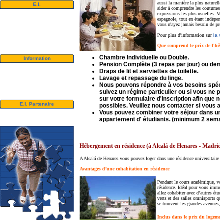
aussi la manière la plus naturel
E.I.
aider à comprendre les coutumes 
Présentation de vidéo
expressions les plus usuelles. V
A
lbum photos
espagnole, tout en étant indépe
vous n'ayez jamais besoin de pr
Références
Newsletter
Pour plus d'information sur
la
Nous contacter
Télécharge
Que comprend le prix de l'hé
Chambre Individuelle ou Double.
Information
Pension Complète (3 repas par jour) ou demi
Visa
Draps de lit et serviettes de toilette.
Universités
Lavage et repassage du linge.
Les Etudiants suédoises -
CSN
Nous pouvons répondre à vos besoins spéci
Bildungsurlaub
suivez un régime particulier ou si vous ne p
sur votre formulaire d'inscription afin que
E.I. Partenaire
possibles. Veuillez nous contacter si vous 
Agents E.I.
Vous pouvez combiner votre séjour dans u
Universités & Ecoles
appartement d' étudiants. (minimum 2 sem
Hébergement en résidence (à Alcalá de Henares - Madri
A Alcalá de Henares vous pouvez loger dans une résidence universitaire 
Avantages d’une cohabitation en résidence
Pendant le cours académique, vo
résidence. Idéal pour vous immer
allez cohabiter avec d’autres ét
verts et des salles omnisports q
se trouvent les grandes avenues,
Inclus dans le prix du logem