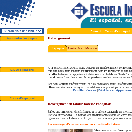
|
Accueil
Cours d´espagnol
Hébergement
Apprendre l'espagnol
A propos de E.I.
Pourquoi apprendre
Espagne
Costa Rica
Mexique
l'espagnol?
Pourquoi E.I.?
Brochures Gratuites
Inscription
À la Escuela Internacional nous pensons qu'un hébergement confortable e
E.I. Destinations
cela que nous nous rendons régulièrement dans les logements et que no
familles hôtesses, en appartement d'étudiants, en hôtels ou "hostal" 
Alcala, Espagne
choisir un seul ou bien en combiner plusieurs pendant votre séjour en 
Salamanque, Espagne
Malaga, Espagne
Les deux options d'hébergement les plus populaires parmi les étudiants
San Rafael, Costa Rica
offrent aux étudiants un séjour confortable et complètent parfaitement v
Cuernavaca, Mexique
Famille hôtesse
|
Résidence
|
Appartemen
Cours d'espagnol
Offres Spéciales
Hébergement en famille hôtesse Espagnole
Cours d'espagnol
Hébergement
Faîtes une immersion dans la langue et la culture espagnole en choisis
Activités / Excursions
Escuela Internacional. La plupart des étudiants choisissent de vivre da
rigoureusement sélectionnées et régulièrement révisées grâce aux comme
Prix et dates
Services Gratuits
Les avantages d'une immersion dans une famille hôtesse
Tester votre niveau
Vivre avec une famille espagnole