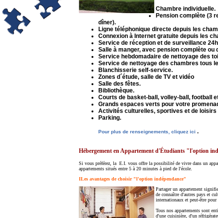
Chambre individuelle.
Pension complète (3 re
dîner).
Ligne téléphonique directe depuis les chamb
Connexion à Internet gratuite depuis les c
Service de réception et de surveillance 24h
Salle à manger, avec pension complète ou 
Service hebdomadaire de nettoyage des t
Service de nettoyage des chambres tous le
Blanchisserie self-service.
Zones d´étude, salle de TV et vidéo
Salle des fêtes.
Bibliothèque.
Courts de basket-ball, volley-ball, football
Grands espaces verts pour votre promena
Activités culturelles, sportives et de loisirs
Parking.
.
Pour plus de renseignements, cliquez ici
Hébergement en Appartement d'Étudiants "l'option i
Si vous préférez, la E.I. vous offre la possibilité de vivre dans un app
appartements situés entre 5 à 20 minutes à pied de l'école.
ILes avantages de choisir "l'option indépendance"
Partager un appartement signifie
de connaître d'autres pays et c
internationaux et peut-être pour 
Tous nos appartements sont enti
d'une cuisinière, d'un réfrigérat