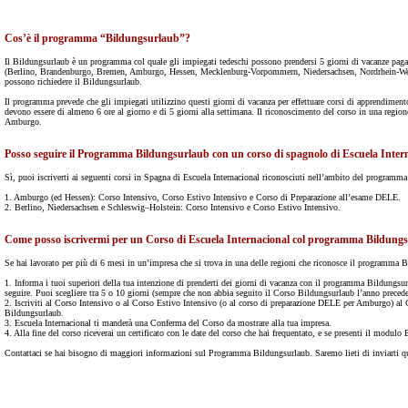
Cos’è il programma “Bildungsurlaub”?
Il Bildungsurlaub è un programma col quale gli impiegati tedeschi possono prendersi 5 giorni di vacanze paga
(Berlino, Brandenburgo, Bremen, Amburgo, Hessen, Mecklenburg-Vorpommern, Niedersachsen, Nordrhein-Westfa
possono richiedere il Bildungsurlaub.
Il programma prevede che gli impiegati utilizzino questi giorni di vacanza per effettuare corsi di apprendimento r
devono essere di almeno 6 ore al giorno e di 5 giorni alla settimana. Il riconoscimento del corso in una regione
Amburgo.
Posso seguire il Programma Bildungsurlaub con un corso di spagnolo di Escuela Inter
Sì, puoi iscriverti ai seguenti corsi in Spagna di Escuela Internacional riconosciuti nell’ambito del programm
1. Amburgo (ed Hessen): Corso Intensivo, Corso Estivo Intensivo e Corso di Preparazione all’esame DELE.
2. Berlino, Niedersachsen e Schleswig–Holstein: Corso Intensivo e Corso Estivo Intensivo.
Come posso iscrivermi per un Corso di Escuela Internacional col programma Bildung
Se hai lavorato per più di 6 mesi in un’impresa che si trova in una delle regioni che riconosce il programma B
1. Informa i tuoi superiori della tua intenzione di prenderti dei giorni di vacanza con il programma Bildungsur
seguire. Puoi scegliere tra 5 o 10 giorni (sempre che non abbia seguito il Corso Bildungsurlaub l’anno precede
2. Iscriviti al Corso Intensivo o al Corso Estivo Intensivo (o al corso di preparazione DELE per Amburgo) al 
Bildungsurlaub.
3. Escuela Internacional ti manderà una Conferma del Corso da mostrare alla tua impresa.
4. Alla fine del corso riceverai un certificato con le date del corso che hai frequentato, e se presenti il modulo
Contattaci se hai bisogno di maggiori informazioni sul Programma Bildungsurlaub. Saremo lieti di inviarti qu