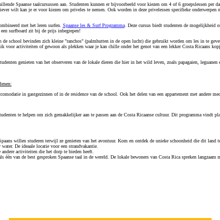
illende Spaanse taalcursussen aan. Studenten kunnen er bijvoorbeeld voor kiezen om 4 of 6 groepslessen per da
siever wilt kan je er voor kiezen om priveles te nemen. Ook worden in deze privelessen specifieke onderwerpen 
ombineerd met het leren surfen.
Spaanse les & Surf Programma
. Deze cursus biedt studenten de mogelijkheid 
en surfboard zit bij de prijs inbegrepen!
e school bevinden zich kleine "ranchos" (palmhutten in de open lucht) die gebruikt worden om les in te geve
k voor activiteiten of gewoon als plekken waar je kan chille onder het genot van een lekker Costa Ricaans kopj
udenten genieten van het observeren van de lokale dieren die hier in het wild leven, zoals papagaien, leguanen 
lenen:
ccomodatie
in gastgezinnen of in de residence van de school. Ook het delen van
een appartement met andere m
udenten te helpen om zich gemakkelijker aan te passen aan de Costa Ricaanse cultuur. Dit programma vindt plaa
paans willen studeren terwijl ze genieten van het avontuur. Kom en ontdek de unieke schoonheid die dit land te
water. De ideaale locatie voor een strandvakantie.
andere activiteiten die het dorp te bieden heeft.
 één van de best gesproken Spaanse taal in de wereld. De lokale bewoners van Costa Rica spreken langzaam me