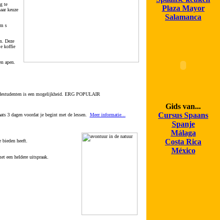
g te
Plaza Mayor
naar keuze
Salamanca
om s
n. Deze
e koffie
en apen.
edestudenten is een mogelijkheid. ERG POPULAIR
Gids van...
Cursus Spaans
ts 3 dagen voordat je begint met de lessen.
Meer informatie...
Spanje
Málaga
Costa Rica
 bieden heeft.
México
t een heldere uitspraak.