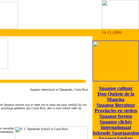
10-11-2006
Spaanse cultuur
Spaanse talenschool in Tamarindo, Costa Rica
Don Quijote de la
Mancha
Spaanse literatuur
n Spaanse leraren zijn er zeker toe in staat om jouw verblijf bij ons
t prachtige gedeeltes van Costa Rica, dan is onze school zeker de
Provincies en steden
Spaanse feesten
Spaanse clichés
Internationaal
n vervuilde
staurantjes,
bekende Spanjaarden
Spaanse keuken