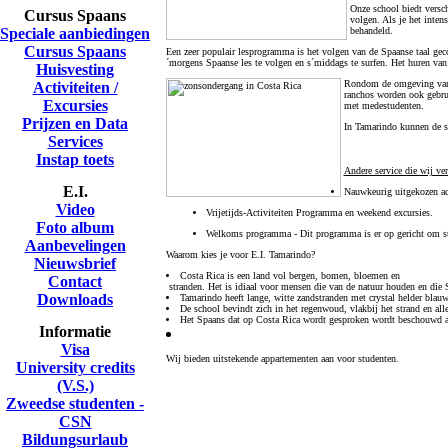
Onze school biedt versch
Cursus Spaans
volgen. Als je het inten
Speciale aanbiedingen
behandeld.
Cursus Spaans
Een zeer populair lesprogramma is het volgen van de Spaanse taal gec
´morgens Spaanse les te volgen en s´middags te surfen. Het huren van e
Huisvesting
Rondom de omgeving van d
Activiteiten /
ranchos worden ook gebrui
Excursies
met medestudenten.
Prijzen en Data
In Tamarindo kunnen de st
Services
Instap toets
Andere service die wij ver
E.I.
Nauwkeurig uitgekozen a
Video
Vrijetijds-Activiteiten Programma en weekend excursies.
Foto album
Welkoms programma
- Dit programma is er op gericht om st
Aanbevelingen
Waarom kies je voor E.I. Tamarindo?
Nieuwsbrief
Costa Rica is een land vol bergen, bomen, bloemen en
Contact
stranden. Het is idiaal voor mensen die van de natuur houden en die S
Downloads
Tamarindo heeft lange, witte zandstranden met crystal helder blauw 
De school bevindt zich in het regenwoud, vlakbij het strand en alle 
Het Spaans dat op Costa Rica wordt gesproken wordt beschouwd als
Informatie
Visa
Wij bieden uitstekende appartementen aan voor studenten.
University credits
(V.S.)
Zweedse studenten -
CSN
Bildungsurlaub