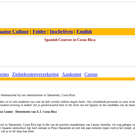
aanse Cultuur
|
Folder
|
Inschrijven
|
English
rsies
Ziektekostenverzekering
Aankomst
Cursus
Internacional bij ons taleninstituut in Tamarindo, Costa Rica.
ben we al vele studenten van over de hele wereld welkom mogen heten. Ons uitstekende personeel en onze ervare
zondere ervaring te maken! Als je geïnteresseerd bent in het leren van het Spaans en het ontdekken van de mees
a Gomez - Directeuren van E.I. Costa Rica
hool in Tamarindo, Costa Rica ligt in één van de mooiste stranddorpen van Latijns Amerika, ver weg gelegen va
e Spaanse talenschool ligt heel centraal in Playa Tamarindo en met een paar minuten lopen vind je het strand, re
e wat je in dit dorp kan doen.