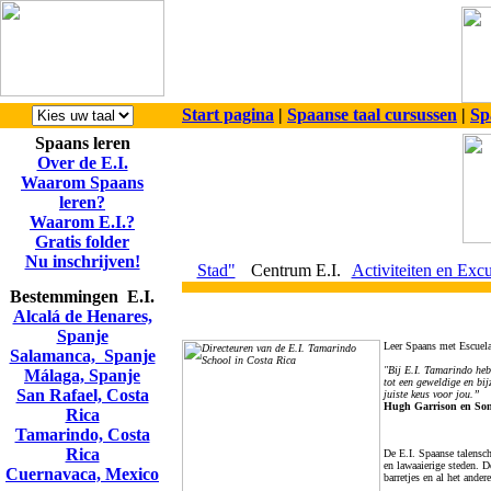
Start pagina
|
Spaanse taal cursussen
|
Sp
Spaans leren
Over de E.I.
Waarom Spaans
leren?
Waarom E.I.?
Gratis folder
Nu inschrijven!
Stad"
Centrum E.I.
Activiteiten en Excu
Bestemmingen E.I.
Alcalá de Henares,
Spanje
Leer Spaans met Escuela 
Salamanca, Spanje
"Bij E.I. Tamarindo heb
Málaga, Spanje
tot een geweldige en bij
San Rafael, Costa
juiste keus voor jou.”
Hugh Garrison en Soni
Rica
Tamarindo, Costa
Rica
De E.I. Spaanse talensc
en lawaaierige steden. D
Cuernavaca, Mexico
barretjes en al het ander