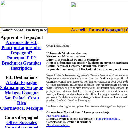
Accueil
|
Cours d´espagnol
|
C
Apprendre l'espagnol
A propos de E.I.
Cours Intensif d'Été
Pourquoi apprendre
l'espagnol?
20 leçons de 50 minutes chacune.
Niveaux: de Débutant à Avancé
Pourquoi E.I.?
Durée: 1-18 semaines; De Juin à Septembre
Brochures Gratuites
Nombre d'étudiants par classe: 7 étudiants en moyenne; maximum
Centres: Alcala de Henares, Salamanque, Malaga
Inscription
Le prix du cours comprend 8 activités et 3 excursions pour 4 sema
Venez étudier la langue espagnole à la Escuela Internacional cet été et
E.I. Destinations
Espagne tout en choisissant de vivre dans une famille et pour profiter d
Alcala, Espagne
excellente option pour passer de très bonnes vacances et pour vous pré
Ce cours d'espagnol en Espagne se focalise sur l'apprentissage de l'espa
Salamanque, Espagne
jours : voyages, visite de sites touristiques, utilisation du téléphone, f
poste, réserver dans un hôtel etc. Ce programme de cours suit la même 
Malaga, Espagne
leçons) à l'exception des 2 leçons de culture. Le programme d'activités
San Rafael, Costa
permettra d'enrichir votre apprentissage de façon intensive. Les excurs
proches d'intérêt culturel et historique.
Rica
Les leçons d’espagnol comprises dans le cours d'espagnol en Espagne s
Cuernavaca, Mexique
Grammaire et Vocabulaire (10 leçons par semaine):
Plus d'information...
Cours d'espagnol
Lecture/Écriture (5 leçons par semaine):
Plus d'information...
Offres Spéciales
Conversation (5 leçons par semaine):
Plus d'information...
Cours d'espagnol