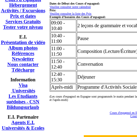
Dates de Début des Cours d'espagnol:
Hébergement
Veuillez consulter notre calendrier
Activités / Excursions
Prix:
Veuillez consulter la liste des Prix
Prix et dates
Exemple d'horaires des Cours d'espagnol:
Services Gratuits
09:00 -
2 leçons de grammaire et vocab
Tester votre niveau
10:40
10:40 -
E.I.
Pause
11:00
Présentation de vidéo
A
lbum photos
11:00 -
Composition (Lecture/Écriture
Références
11:50
Newsletter
11:50 -
Conversation
Nous contacter
12:40
Télécharge
12:40 -
Déjeuner
Information
15:30
Visa
Après-midi
Programme d'Activités Sociales
Universités
Les Etudiants
(Les cours d'espagnol en Espagne sont programmés le matin pendant la 
et l'après-midi)
suédoises - CSN
Bildungsurlaub
Cours d'espagnol en 
E.I. Partenaire
Cours
Agents E.I.
Universités & Ecoles