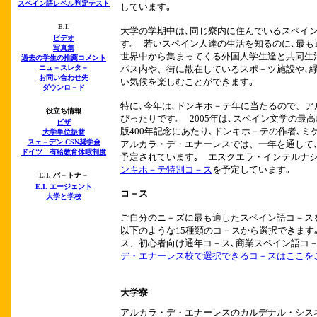
スペイン語レベル判定テスト
しています｡
E.I.
大学の学期中は､同じ寮内に住んでいるスペイ
ビデオ
す｡ 若いスペイン人達の生活を知るのに､最も
写真集
世界中から集まってくる外国人学生達と共同生
過去の学生の推薦コメント
ニュ－スレタ－
パス内や、街に散在しているスポ－ツ施設や､
お問い合わせ先
い気候を楽しむことができます｡
ダウンロ－ド
特に､今年は､ドンキホ－テ年に当たるので、
役立ち情報
ぴったりです｡ 2005年は､スペイン文学の最
ビザ
版400年記念にあたり､ドンキホ－テの作者､
大学単位振替
スェ－デン CSN奨学金
アルカラ・デ・エナーレスでは、一年を通して
ドイツ 有給教育休暇制度
予定されています｡ エスクエラ・インテルナ
ンキホ－テ特別コ－ス
を予定しています｡
E.I. パ－トナ－
E.I.
エージェント
コ－ス
大学と学校
ご自分のニ－ズに最も適したスペイン語コ－ス
以下のような15種類のコ－スから選択できます
ス、初心者向け通年コ－ス､商業スペイン語コ－
デ・エナーレス校で選択できるコ－スはここを
大学寮
アルカラ・デ・エナーレスのカルデナル・シス