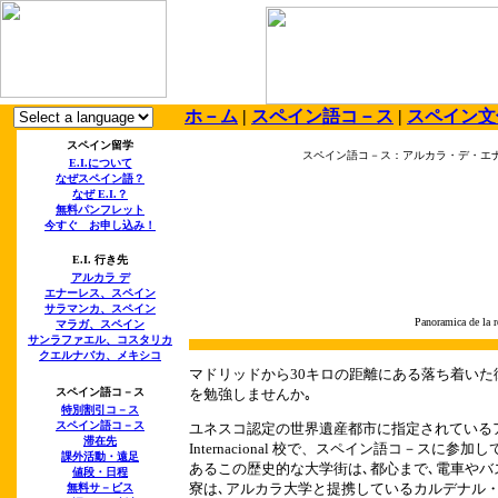
ホ－ム
|
スペイン語コ－ス
|
スペイン文
スペイン留学
スペイン語コ－ス：アルカラ・デ・エナ
E.I.
について
なぜスペイン語？
なぜ
E.I.
？
無料パンフレット
今すぐ お申し込み！
E.I.
行き先
アルカラ デ
エナーレス、スペイン
サラマンカ、スペイン
Panoramica de la r
マラガ、スペイン
サンラファエル、コスタリカ
クエルナバカ、メキシコ
マドリッドから30キロの距離にある落ち着い
スペイン語コ－ス
を勉強しませんか｡
特別割引コ－ス
スペイン語コ－ス
ユネスコ認定の世界遺産都市に指定されている
滞在先
Internacional
校で、スペイン語コ－スに参加し
課外活動・遠足
あるこの歴史的な大学街は､都心まで､電車やバ
値段・日程
寮は､アルカラ大学と提携しているカルデナル
無料
サ－ビス