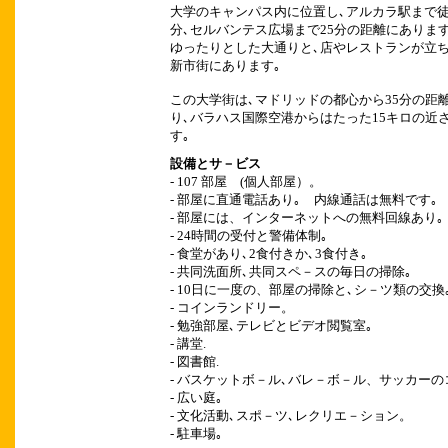
大学のキャンパス内に位置し､アルカラ駅まで徒
分､セルバンテス広場まで2
5
分の距離にありま
ゆったりとした大通りと､店やレストランが立
新市街にあります｡
この大学街は､マドリッドの都心から35分の距
り､バラハス国際空港からはたった15キロの近
す｡
設備とサ－ビス
- 107
部屋 (個人部屋）。
-
部屋に直通電話あり｡ 内線通話は無料です
-
部屋には、インターネットへの無料回線あり｡
-
24時間の受付と警備体制｡
-
食堂があり､2食付きか､3食付き｡
-
共同洗面所､共同スペ－スの毎日の掃除｡
-
10日に一度の、部屋の掃除と､シ－ツ類の交
-
コインランドリー。
-
勉強部屋､テレビとビデオ閲覧室｡
-
講堂
.
-
図書館
.
-
バスケットボ－ル､バレ－ボ－ル、サッカーの
-
広い庭｡
-
文化活動､スポ－ツ､レクリエ－ション。
-
駐車場｡