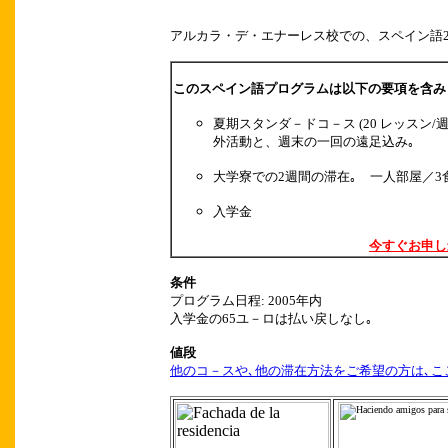
アルカラ・デ・エナーレス校での、スペイン語
このスペイン語プログラムは以下の要項を含
夏期スタンダ－ドコ－ス
(20
レッスン
/
外活動と、週末の一回の遠足込み｡
大学寮での2週間の滞在｡ 一人部屋／
入学金
今すぐお申し
条件
プログラム日程
: 2005
年内
入学金の65ユ－ロは払い戻しなし｡
値段
他のコ－スや､他の滞在方法をご希望の方は､
こ