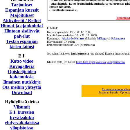
-
Aktiviteetteja, kuten jouluaiheisia luentoja ja jouluruokaa (sis
Tarjoukset
kurssin hintaan).
Espanjan kurssit
- Ilmoittautumismaksu.
Majoitukset
Ilmoittaud
Aktiviteetit / Retket
Hinnat ja ajankohdat
Ehdot:
Hintaan sisältyvät
Kurssin ajankohta: 19. - 30. 12. 2006.
palvelut
Majoituksen ajankohta: 18. - 31. 12. 2006.
Kaupungit:
Alcalá de Henares
(Madrid),
Málaga
tai
Salamanca
.
Testaa espanjan
Ikä vähintään: 17 vuotta
Ilmoittautumismaksu: 65 € (ei palauteta).
kielen taitosi
Jos haluat lisätietoa
joulukurssista
, ota yhteyttä Escuela Internacional
E.I.
Katso video
Klikkaa tästä, jos haluat
lukea lisää espanjalaisista jouluperinteistä.
Kuvagalleria
Opiskelijoiden
kokemuksia
Ilmainen uutiskirje
Ota meihin yhteyttä
Escuela Internacionalin
Download
E
spanjan
kurssit
|
Opi esp
Hyödyllistä tietoa
Viisumit
E.I. kurssien
hyväksiluku
yhdysvaltalaisissa
yliopistoissa