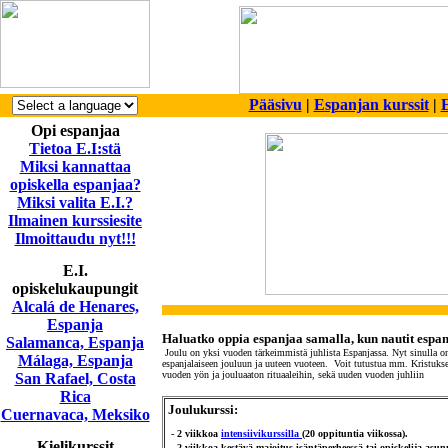
Pääsivu
|
Espanjan kurssit
|
E
Opi espanjaa
Tietoa E.I:stä
Miksi kannattaa
opiskella espanjaa?
Miksi valita E.I.?
Ilmainen kurssiesite
Ilmoittaudu nyt!!!
E.I.
opiskelukaupungit
Alcalá de Henares,
Espanja
Haluatko oppia espanjaa samalla, kun nautit espan
Salamanca, Espanja
Joulu on yksi vuoden tärkeimmistä juhlista Espanjassa. Nyt sinulla on
Málaga, Espanja
espanjalaiseen jouluun ja uuteen vuoteen. Voit tutustua mm. Kristukse
vuoden yön ja jouluaaton rituaaleihin, sekä uuden vuoden juhliin
San Rafael, Costa
Rica
Joulukurssi:
Cuernavaca, Meksiko
- 2 viikkoa
intensiivikurssilla
(20 oppituntia viikossa)
.
Kielikurssit
-
2 viikkoa kestävä majoitus isäntäperheessä tai opiskelija-asun