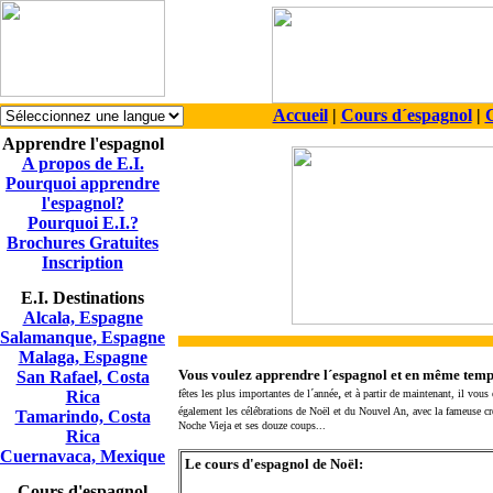
Accueil
|
Cours d´espagnol
|
C
Apprendre l'espagnol
A propos de E.I.
Pourquoi apprendre
l'espagnol?
Pourquoi E.I.?
Brochures Gratuites
Inscription
E.I. Destinations
Alcala, Espagne
Salamanque, Espagne
Malaga, Espagne
Vous voulez apprendre l´espagnol et en même temps
San Rafael, Costa
,
Rica
fêtes les plus importantes de l´année
et à partir de maintenant, il vous
également
les célébrations de Noël et du Nouvel An, avec la fameuse crèc
Tamarindo, Costa
Noche Vieja et ses douze coups...
Rica
Cuernavaca, Mexique
Le cours
d'espagnol de Noël:
Cours d'espagnol