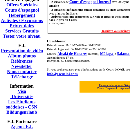
Cours d'espagnol Intensif
-
2 semaines de
avec
20 leçons
Offres Spéciales
semaine.
Cours d'espagnol
-
2 semaines logé dans une famille espagnole ou dans appartem
avec d´autres étudiants.
Hébergement
-
Activités telles que conférences sur Noël et repas de Noël inclus
Activités / Excursions
dans le prix du Cours.
- Inscription.
Prix et dates
Services Gratuits
Inscrivez-vous mainte
Tester votre niveau
Conditions:
E.I.
Dates du cours: Du 19-12-2006 au 30-12-2006.
Dates du logement: Du 18-12-2006 au 31-12-2006.
Présentation de vidéo
Alcalá de Henares
Málaga
Salama
Centres:
(Madrid),
o
A
lbum photos
Age minimum: 17 ans.
Références
Inscription: 65 € non remboursables.
Newsletter
Si vous souhaitez avoir plus d´informations sur le
Cours de Noël
, vou
Nous contacter
info@escuelai.com
.
Télécharge
Information
Escuela Internacional Séj
Cours d'espagnol
|
Apprendr
Visa
Universités
Les Etudiants
suédoises - CSN
Bildungsurlaub
E.I. Partenaire
Agents E.I.