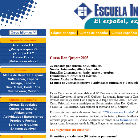
|
|
Página principal
Cursos de español
Cultura española
Aprender español
Acerca de E.I.
¿Por qué español?
¿Por qué E.I.?
Folleto Gratis
Curso Don Quijote 2005
¡Matricúlese ahora!
25 lecciones por semana de 55 minutos.
Niveles: Intermedio, Alto y Avanzado.
Destinos E.I.
Duración:
2 semanas en junio, agosto u octubre
.
Alcalá de Henares, España
Estudiantes en clase: 7; 10 máximo.
Salamanca, España
Centro: Alcalá de Henares.
El curso de 2 semanas incluye 4 actividades culturales y 1 excursi
Málaga, España
San Rafael, Costa Rica
Cuernavaca, México
Es un Curso especial para celebrar el IV Centenario de la publicación d
Miguel Cervantes, el autor de El Quijote. La ciudad, junto con la Com
Cursos de español
eventos culturales sobre Don Quijote a lo largo del año 2005. Los estu
Curso Principal, van a participar en 10 seminarios sobre Don Quijote, u
Ofertas Especiales
a Castilla - La Mancha, para conocer el escenario de El Quijote.
Cursos de español
El curso de junio coincide con el Festival
“Clásicos en Alcalá”,
d
Alojamiento
y música.
El curso de agosto coincide con las ferias y fiestas de Alcal
Actividades / Excursiones
verbenas populares. El curso de octubre se ofrece en
la Semana Ce
Precios y Fechas
época, como la conversión de la Plaza Mayor en un mercado medieval.
Servicios Gratuitos
Examen de nivel
Las asignaturas del curso son:
Gramática y vocabulario (10 lecciones por semana):
E.I.