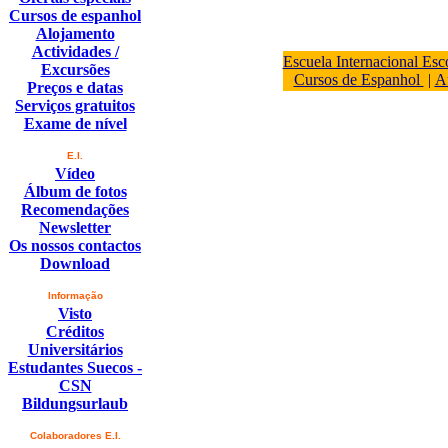
Cursos de espanhol
Alojamento
Actividades /
Escuela Internacional Esc
Excursões
Cursos de Espanhol
|
A
Preços e datas
Serviços gratuitos
Exame de nível
E.I.
Vídeo
Álbum de fotos
Recomendações
Newsletter
Os nossos contactos
Download
Informação
Visto
Créditos
Universitários
Estudantes Suecos -
CSN
Bildungsurlaub
Colaboradores E.I.