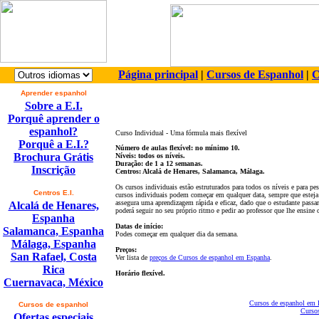
Página principal
|
Cursos de Espanhol
|
C
Aprender espanhol
Sobre a E.I.
Porquê aprender o
espanhol?
Curso Individual - Uma fórmula mais flexível
Porquê a E.I.?
Número de aulas flexível: no mínimo 10.
Brochura Grátis
Níveis: todos os níveis.
Duração: de 1 a 12 semanas.
Inscrição
Centros: Alcalá de Henares, Salamanca, Málaga.
Os cursos individuais estão estruturados para todos os níveis e para p
Centros E.I.
cursos individuais podem começar em qualquer data, sempre que esteja 
assegura uma aprendizagem rápida e eficaz, dado que o estudante passa
Alcalá de Henares,
poderá seguir no seu próprio ritmo e pedir ao professor que lhe ensin
Espanha
Datas de início:
Salamanca, Espanha
Podes começar em qualquer dia da semana.
Málaga, Espanha
Preços:
San Rafael, Costa
Ver lista de
preços de Cursos de espanhol em Espanha
.
Rica
Horário flexível.
Cuernavaca, México
Cursos de espanhol em 
Cursos de espanhol
Cursos
Ofertas especiais