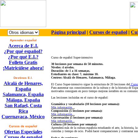
Página principal
|
Cursos de español
|
Cul
Aprender español
Acerca de E.I.
¿Por qué español?
¿Por qué E.I.?
Curso de español Super-intensivo
Folleto Gratis
30 lecciones por semana de 50 minutos.
¡Matricúlese ahora!
Niveles: 4 niveles.
Duración: de 1 a 16 semanas.
Estudiantes en clase: 7, máximo 10.
Centros: Alcalá de Henares, Salamanca, Málaga.
Destinos E.I.
Alcalá de Henares,
El Curso Super-intensivo sigue la estructura de
20 lecciones del
Curso
Para aumentar sus conocimientos de la cultura y de la historia de Espa
España
motivados consiguen en poco tiempo mejoras notables en su comunica
Salamanca, España
Las lecciones incluidas en el curso de español:
Málaga, España
Gramática y vocabulario (10 lecciones por semana):
San Rafael, Costa
Más información...
Rica
Composición (5 lecciones por semana):
Más información...
Cuernavaca, México
Conversación (5 lecciones por semana):
Más información...
Cultura (10 lecciones por semana):
Cursos de español
Aprenderá más de la cultura española estudiando el arte, la historia, l
Ofertas Especiales
comidas y tiempo de ocio. Podrá hacer comparaciones y contrastar sus 
Cursos de español
Fechas de comienzo: