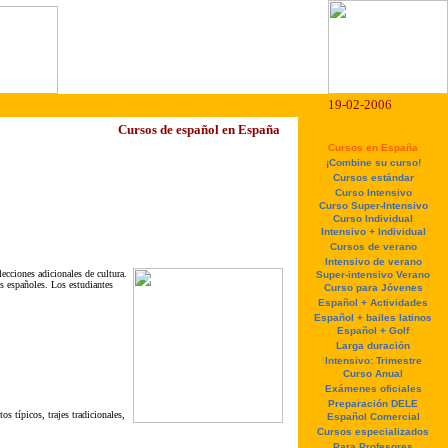
19-02-2006
Cursos de español en España
Cursos en España
¡Combine su curso!
Cursos estándar
Curso Intensivo
Curso Super-Intensivo
Curso Individual
Intensivo + Individual
Cursos de verano
Intensivo de verano
ecciones adicionales de cultura.
Super-intensivo Verano
os españoles. Los estudiantes
Curso para Jóvenes
Español + Actividades
Español + bailes latinos
Español + Golf
Larga duración
Intensivo: Trimestre
Curso Anual
Exámenes oficiales
Preparación DELE
s típicos, trajes tradicionales,
Español Comercial
Cursos especializados
Para Profesores