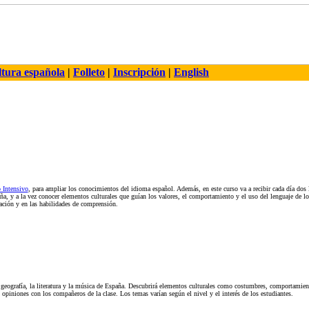
tura española
|
Folleto
|
Inscripción
|
English
 Intensivo
, para ampliar los conocimientos del idioma español. Además, en este curso va a recibir cada día dos l
ña, y a la vez conocer elementos culturales que guían los valores, el comportamiento y el uso del lenguaje de l
ción y en las habilidades de comprensión.
a geografía, la literatura y la música de España. Descubrirá elementos culturales como costumbres, comportamiento
opiniones con los compañeros de la clase. Los temas varían según el nivel y el interés de los estudiantes.