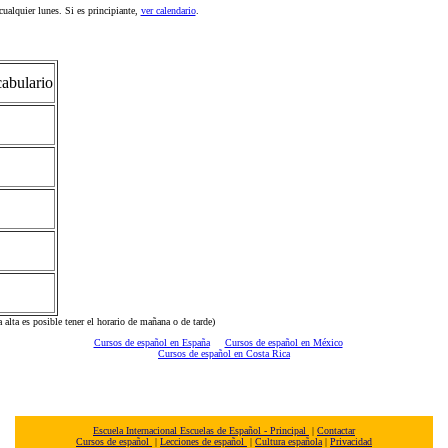
ualquier lunes. Si es principiante,
ver calendario
.
cabulario
alta es posible tener el horario de mañana o de tarde)
Cursos de español en España
Cursos de español en México
Cursos de español en Costa Rica
Escuela Internacional Escuelas de Español - Principal
|
Contactar
Cursos de español
|
Lecciones de español
|
Cultura española
|
Privacidad