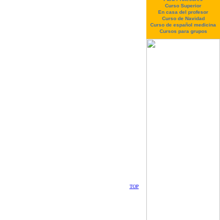
Curso Superior
En casa del profesor
Curso de Navidad
Curso de español medicina
Cursos para grupos
TOP