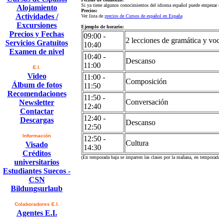
Si ya tiene algunos conocimientos del idioma español puede empezar c
Alojamiento
Precios:
Actividades /
Ver lista de
precios de Cursos de español en España
Excursiones
Ejemplo de horario:
Precios y Fechas
09:00 -
2 lecciones de gramática y vo
Servicios Gratuitos
10:40
Examen de nivel
10:40 -
Descanso
11:00
E.I.
Video
11:00 -
Composición
Álbum de fotos
11:50
Recomendaciones
11:50 -
Conversación
Newsletter
12:40
Contactar
12:40 -
Descargas
Descanso
12:50
Información
12:50 -
Cultura
Visado
14:30
Créditos
(En temporada baja se imparten las clases por la mañana, en temporada 
universitarios
Estudiantes Suecos -
CSN
Bildungsurlaub
Colaboradores E.I.
Agentes E.I.