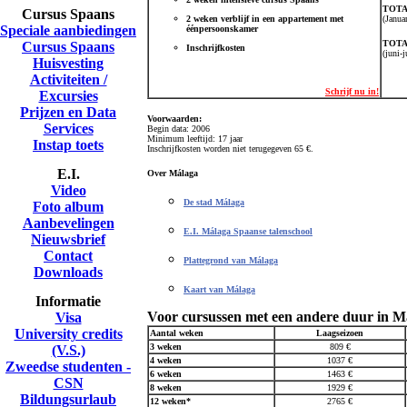
TOTA
Cursus Spaans
2 weken verblijf in een appartement met
(Janua
Speciale aanbiedingen
éénpersoonskamer
TOTA
Cursus Spaans
Inschrijfkosten
(juni-
Huisvesting
Activiteiten /
Schrijf nu in!
Excursies
Prijzen en Data
Voorwaarden:
Services
Begin data: 2006
Minimum leeftijd: 17 jaar
Instap toets
Inschrijfkosten worden niet terugegeven 65 €.
E.I.
Over Málaga
Video
De stad Málaga
Foto album
Aanbevelingen
E.I. Málaga Spaanse talenschool
Nieuwsbrief
Contact
Plattegrond van Málaga
Downloads
Kaart van Málaga
Informatie
Voor cursussen met een andere duur in M
Visa
University credits
Aantal weken
Laagseizoen
3 weken
809 €
(V.S.)
4 weken
1037 €
Zweedse studenten -
6 weken
1463 €
CSN
8 weken
1929 €
Bildungsurlaub
12 weken*
2765 €