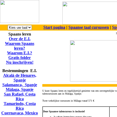
Start pagina
|
Spaanse taal cursussen
|
Sp
Spaans leren
S
Over de E.I.
Waarom Spaans
leren?
Waarom E.I.?
Gratis folder
Nu inschrijven!
Bestemmingen E.I.
Alcalá de Henares,
Spanje
Salamanca, Spanje
Málaga, Spanje
U kunt Spaans leren en tegelijkertijd genieten van een onvergetelijke v
San Rafael, Costa
talencursussen aan in Malaga, Spanje.
Rica
Twee wekelijkse cursussen in Málaga vanaf 571
€
Tamarindo, Costa
Rica
Deze Spaanse talencursus is inclusief
Cuernavaca, Mexico
2 weken intensieve cursus Spaans