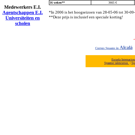
16 weken**
3665 €
Medewerkers E.I.
Agentschappen E.I.
*In 2006 is het hoogseizoen van 28-05-06 tot 30-09
**Deze prijs is inclusief een speciale korting!
Universiteiten en
scholen
Alcalá
Cursus Spaans in
Escuela Internacio
Spaanse talencursus
|
Sp