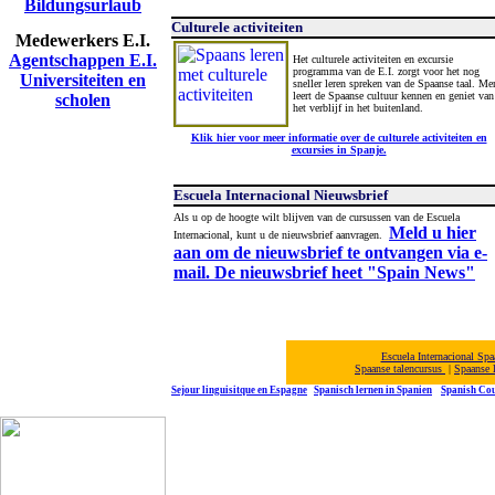
Bildungsurlaub
Culturele activiteiten
Medewerkers E.I.
Agentschappen E.I.
Het culturele activiteiten en excursie
programma van de E.I. zorgt voor het nog
Universiteiten en
sneller leren spreken van de Spaanse taal. Me
leert de Spaanse cultuur kennen en geniet van
scholen
het verblijf in het buitenland.
Klik hier voor meer informatie over de culturele activiteiten en
excursies in Spanje.
Escuela Internacional Nieuwsbrief
Als u op de hoogte wilt blijven van de cursussen van de Escuela
Meld u hier
Internacional, kunt u de nieuwsbrief aanvragen.
aan om de nieuwsbrief te ontvangen via e-
mail. De nieuwsbrief heet "Spain News"
Escuela Internacional Sp
Spaanse talencursus
|
Spaanse 
Sejour linguisitque en Espagne
Spanisch
lernen in Spanien
Spanish Cou