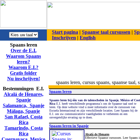
Start pagina
|
Spaanse taal cursussen
|
Sp
Inschrijven
|
English
Spaans leren
Over de E.I.
Waarom Spaans
leren?
Waarom E.I.?
Gratis folder
Nu inschrijven!
spaans leren, cursus spaans, spaanse taal, 
Bestemmingen E.I.
Spaans leren
Alcalá de Henares,
Spanje
Spaans leren bij één van de talenscholen in Spanje, México of Cos
Rica
E.I. heeft verschillende programma´s om de Spaanse taal snel te
Salamanca, Spanje
leren. Op deze website vind u meer informatie over de cursussen van
Málaga, Spanje
Escuela Internacional en zijn verschillende locaties. Leer Spaans bij de
E.I. om uw communicatieve vaardigheden te verbeteren en een
San Rafael, Costa
onvergetelijke ervaring op te doen.
Rica
Spaans leren in Spanje
Tamarindo, Costa
Rica
Alcalá de Henares
Effectieve Spaanse cursussen. Leer Spaans i
Cuernavaca, Mexico