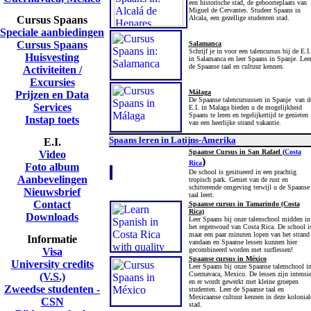
een historische stad, de geboorteplaats van
Miguel de Cervantes. Studeer Spaans in
Cursus Spaans
Alcala, een gezellige studenten stad.
Speciale aanbiedingen
Cursus Spaans
Salamanca
Schrijf je in voor een talencursus bij de E.I.
Huisvesting
in Salamanca en leer Spaans in Spanje. Lee
de Spaanse taal en cultuur kennen.
Activiteiten /
Excursies
Málaga
Prijzen en Data
De Spaanse talencursussen in Spanje van d
Services
E.I. in Malaga bieden u de mogelijkheid
Spaans te leren en tegelijkertijd te genieten
Instap toets
van een heerlijke strand vakantie.
Spaans leren in Latijns-Amerika
E.I.
Spaanse Cursus in San Rafael (
Costa
Video
)
Rica
Foto album
De school is gesitueerd in een prachtig
Aanbevelingen
tropisch park. Geniet van de rust en
schitterende omgeving terwijl u de Spaanse
Nieuwsbrief
taal leert.
Contact
Spaanse cursus in Tamarindo
(Costa
Rica)
Downloads
Leer Spaans bij onze talenschool midden in
het regenwoud van Costa Rica. De school i
maar een paar minuten lopen van het strand
Informatie
vandaan en Spaanse lessen kunnen hier
Visa
gecombineerd worden met surflessen!
Spaanse cursus in
México
University credits
Leer Spaans bij onze Spaanse talenschool i
Cuernavaca, Mexico. De lessen zijn intensie
(V.S.)
en er wordt gewerkt met kleine groepen
Zweedse studenten -
studenten. Leer de Spaanse taal en
Mexicaanse cultuur kennen in deze kolonial
CSN
stad.