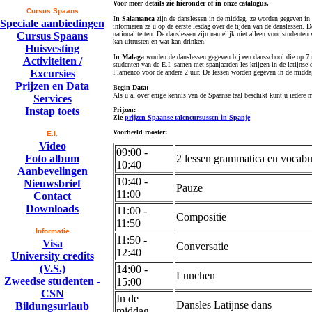
Voor meer details zie hieronder of in onze catalogus.
Cursus Spaans
In Salamanca
zijn de danslessen in de middag, ze worden gegeven in 
Speciale aanbiedingen
informeren ze u op de eerste lesdag over de tijden van de danslessen
Cursus Spaans
nationaliteiten. De danslessen zijn namelijk niet alleen voor studente
kan uitrusten en wat kan drinken.
Huisvesting
In Málaga
worden de danslessen gegeven bij een dansschool die op 7 m
Activiteiten /
studenten van de E.I. samen met spanjaarden les krijgen in de latijnse 
Excursies
Flamenco voor de andere 2 uur. De lessen worden gegeven in de middag 
Prijzen en Data
Begin Data:
Als u al over enige kennis van de Spaanse taal beschikt kunt u iedere
Services
Instap toets
Prijzen:
Zie
prijzen Spaanse talencursussen in Spanje
Voorbeeld rooster:
E.I.
Video
09:00 -
Foto album
2 lessen grammatica en vocabu
10:40
Aanbevelingen
10:40 -
Nieuwsbrief
Pauze
11:00
Contact
Downloads
11:00 -
Compositie
11:50
Informatie
11:50 -
Visa
Conversatie
12:40
University credits
(V.S.)
14:00 -
Lunchen
Zweedse studenten -
15:00
CSN
In de
Dansles Latijnse dans
Bildungsurlaub
middag