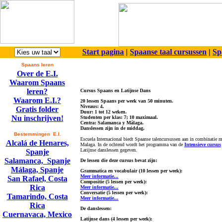
Start pagina
|
Spaanse taal cursussen
|
Sp
Spaans leren
Over de E.I.
Waarom Spaans
leren?
Cursus Spaans en Latijnse Dans
Waarom E.I.?
20 lessen Spaans per week van 50 minuten.
Niveaus: 4.
Gratis folder
Duur: 1 tot 12 weken.
Nu inschrijven!
Studenten per klas: 7; 10 maximaal.
Centra: Salamanca y Málaga.
Danslessen zijn in de middag.
Bestemmingen E.I.
Escuela Internacional biedt Spaanse talencursussen aan in combinatie m
Alcalá de Henares,
Malaga. In de ochtend wordt het programma van de
Intensieve cursus
Latijnse danslessen gegeven.
Spanje
Salamanca, Spanje
De lessen die deze cursus bevat zijn:
Málaga, Spanje
Grammatica en vocabulair (10 lessen per week):
Meer informatie...
San Rafael, Costa
Compositie (5 lessen per week):
Rica
Meer informatie...
Conversatie (5 lessen per week):
Tamarindo, Costa
Meer informatie...
Rica
De danslessen:
Cuernavaca, Mexico
Latijnse dans (4 lessen per week):