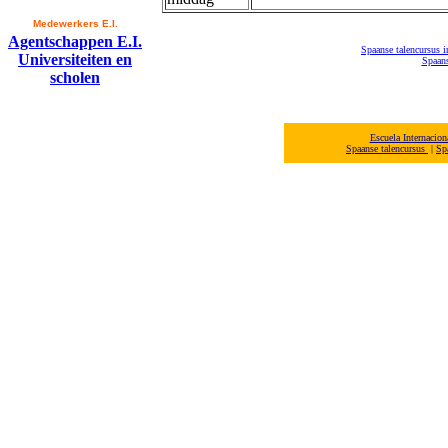
Medewerkers E.I.
Agentschappen E.I.
Spaanse talencursus i
Universiteiten en
Spaans
scholen
Escuela Internacio
Spaanse talencursus
|
Sp