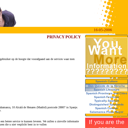
16-05-2006
PRIVACY POLICY
gebruiker op de hoogte dat voorafgaand aan de services waar men
Spanish Culture
Don Quixote de la Mancha
Spanish Literature
Spanish Provinces and Cities
Spanish Festivals
Typically Spanish
Distinguished Spaniards
Talamanca, 10 Alcalá de Henares (Madrid) postcode 28807 in Spanje.
Spanish Cuisine
e.
Salamanca Plaza Mayor
en betere service te kunnen leveren. We zullen u zinvolle informatie
en die u niet verplicht bent in te vullen