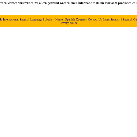
erden worden verstrekt en zal alleen gebruikt worden om u informatie te sturen over onze producten en se
la Internacional Spanish Language Schools - Home
|
Spanish Courses
|
Contact Us
Learn Spanish
|
Spanish Cu
Privacy policy