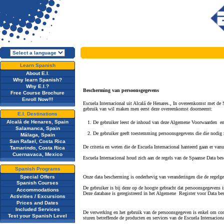
Learn Spanish
About E.I.
Why learn Spanish?
Why E.I.?
Bescherming van persoonsgegevens
Free Course Brochure
Enroll Now!!!
Escuela Internacional uit Alcalá de Henares., In overeenkomst met d
gebruik van wil maken men eerst deze overeenkomst doorneemt:
E.I. Destinations
Alcalá de Henares, Spain
1. De gebruiker leest de inhoud van deze Algemene Voorwaarden en 
Salamanca, Spain
2. De gebruiker geeft toestemming persoonsgegevens die die nodig zi
Málaga, Spain
San Rafael, Costa Rica
De criteria en weten die
de Escuela Internacional hanteerd gaan er vanu
Tamarindo, Costa Rica
Cuernavaca, Mexico
Escuela Internacional houd zich aan de regels van de Spaanse Data bes
Spanish Programs
Special Offers
Onze data bescherming is onderhevig van veranderingen die de regelg
Spanish Courses
De gebruiker is bij deze op de hoogte gebracht dat persoonsgegevens 
Accommodations
Deze database is geregistreerd in het Algemene Register voor Data
Activities / Excursions
Prices and Dates
Included Services
De verwerking en het gebruik van de persoonsgegeven is enkel om cont
Test your Spanish Level
sturen betreffende de producten en services van de Escuela Internacion