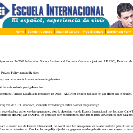
|
|
|
|
Home
Spanish Courses
Spanish Culture
Free Brochure
Enrollment Form
e Spaanse wet 34/2002 Information Society Services and Electronic Commerce (ook wel LISSEC), Deze stelt de 
Privacy Policy zorgvuldig door.
jn om de service te kunnen verlenen te gebruiken.
it dat u de website goed gelezen heeft.
cherming (Agencia Española de proteccion de Datos - AEPD) en beloofd zich hier ten alle tijden aan te houden.
eving van de AEPD doorvoert, eventuele veranderingen zullen worden aangekondigd.
in onze database zullen worden opgenomen, deze is eigendom van de Escuela Internacional met het adres Calle 
 bescherming (RGPD) van de AEPD.
De gebruiker geeft toestemming deze data te laten verwerken in onze data bas
act te houden met de Escuela Internacional, het wordt door het management en de administratie gebruikt om u e
al nu en in de toekomst. Ook kan het mogelijk zijn dat uw gegevens worden gebruikt om u een vragenlijst te stur