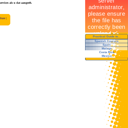
rvices als u dat aangeeft.
lture
|
Practical Guide to...
Spanish Courses
Spain
Malaga
Costa Rica
Mexico