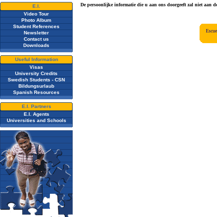
De persoonlijke informatie die u aan ons doorgeeft zal niet aan d
E.I.
Video Tour
Photo Album
Student References
Escue
Newsletter
Contact us
Downloads
Useful Information
Visas
University Credits
Swedish Students - CSN
Bildungsurlaub
Spanish Resources
E.I. Partners
E.I. Agents
Universities and Schools