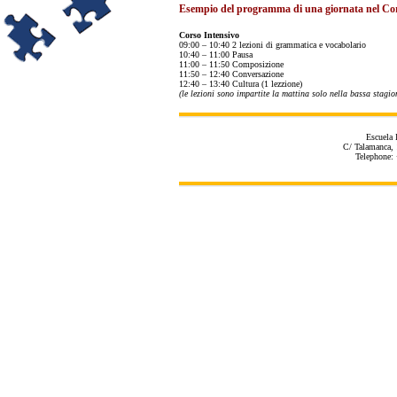
Esempio del programma di una giornata nel Cor
Corso Intensivo
09:00 – 10:40 2 lezioni di grammatica e vocabolario
10:40 – 11:00 Pausa
11:00 – 11:50 Composizione
11:50 – 12:40 Conversazione
12:40 – 13:40 Cultura (1 lezzione)
(le lezioni sono impartite la mattina solo nella bassa stagio
Escuela 
C/ Talamanca, 
Telephone: