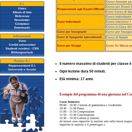
Corso Annuale per
E.I.
Corso per Esami D
Video
Preparazione agli Esami Ufficiali
Corsi Corso di S
Album di foto
Referenze
Corso Individuale
Newsletter
Corsi Individuali
Corso Intensivo +
Contattaci
Corso in Casa del
Downloads
Corsi per Insegnanti
Corso per Insegna
Informazioni
Corsi di Spagnolo specializzati
Corso di Natale
Visto
Crediti universitari
Corsi per Gruppi
Corso Su Misura p
Studenti svedesi - CSN
Bildungsurlaub
Partner E.I.
Il numero massimo di studenti per classe è
Rappresentanti E.I.
Università e Scuole
Ogni lezione dura 50 minuti.
Età minima: 17 anni.
Esempio del programma di una giornata nel Co
Corso Intensivo
09:00 – 10:40 2 lezioni di grammatica e vocabolario
10:40 – 11:00 Pausa
11:00 – 11:50 Composizione
11:50 – 12:40 Conversazione
12:40 – 14:30 Cultura (2 lezioni)
(le lezioni sono impartite la mattina solo nella bassa stagio
impartite la mattina o il pomeriggio.)