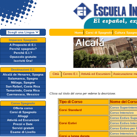
|
|
Home
Corsi di Spagnolo
Cultura Spagn
Imparare Spagnolo
A Proposito di E.I.
Perchè spagnolo?
Perchè E.I.?
Opuscolo gratuito
Iscriviti Ora!
Destinazioni E.I.
Città
Centro E.I.
Attività ed Escursioni
Assicurazione m
Alcalá de Henares, Spagna
Salamanca, Spagna
Málaga, Spagna
San Rafael, Costa Rica
Tamarindo, Costa Rica
Clicca sul titolo del corso per vederne la descrizione.
Cuernavaca, Messico
Tipo di Corso
Nome del Cors
Corso Spagnolo
Corso Superinten
Offerta corso
Corsi Standard
Corsi di Spagnolo
Corso Intensivo
Alloggi
Corso Estivo Supe
Attività ed Escursioni
Corsi Estivi
Corso Estivo Inte
Prezzi e Date
Servizi gratuiti
Corso Estivo per 
Esame di Livello
Corso Intensivo: 
Corsi a lunga durata