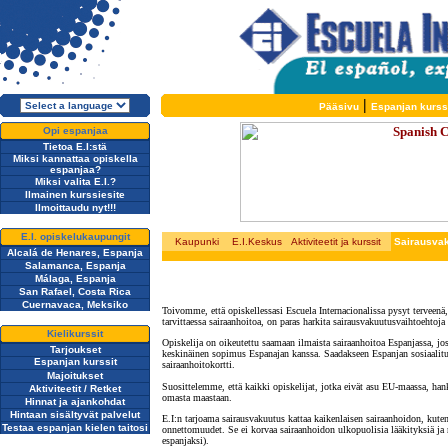
|
Pääsivu
Espanjan kurss
Opi espanjaa
Tietoa E.I:stä
Miksi kannattaa opiskella
espanjaa?
Miksi valita E.I.?
Ilmainen kurssiesite
Ilmoittaudu nyt!!!
E.I. opiskelukaupungit
Kaupunki
E.I.Keskus
Aktiviteetit ja kurssit
Sairausva
Alcalá de Henares, Espanja
Salamanca, Espanja
Málaga, Espanja
San Rafael, Costa Rica
Cuernavaca, Meksiko
Toivomme, että opiskellessasi Escuela Internacionalissa pysyt terveenä,
tarvittaessa sairaanhoitoa, on paras harkita sairausvakuutusvaihtoehtoja
Kielikurssit
Opiskelija on oikeutettu saamaan ilmaista sairaanhoitoa Espanjassa, jos
Tarjoukset
keskinäinen sopimus Espanajan kanssa. Saadakseen Espanjan sosiaalitur
Espanjan kurssit
sairaanhoitokortti.
Majoitukset
Suosittelemme, että kaikki opiskelijat, jotka eivät asu EU-maassa, hank
Aktiviteetit / Retket
omasta maastaan.
Hinnat ja ajankohdat
Hintaan sisältyvät palvelut
E.I:n tarjoama sairausvakuutus kattaa kaikenlaisen sairaanhoidon, kuten 
Testaa espanjan kielen taitosi
onnettomuudet. Se ei korvaa sairaanhoidon ulkopuolisia lääkityksiä ja 
espanjaksi).