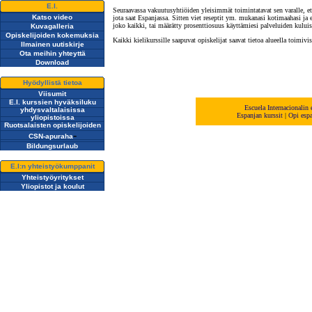
E.I.
Seuraavassa vakuutusyhtiöiden yleisimmät toimintatavat sen varalle, et
Katso video
jota saat Espanjassa. Sitten viet reseptit ym. mukanasi kotimaahasi ja 
joko kaikki, tai määrätty prosenttiosuus käyttämiesi palveluiden kuluis
Kuvagalleria
Opiskelijoiden kokemuksia
Kaikki kielikurssille saapuvat opiskelijat saavat tietoa alueella toimivis
Ilmainen uutiskirje
Ota meihin yhteyttä
Download
Hyödyllistä tietoa
Viisumit
E.I. kurssien hyväksiluku
Escuela Internacionalin
yhdysvaltalaisissa
E
spanjan
kurssit
|
Opi esp
yliopistoissa
Ruotsalaisten opiskelijoiden
-
CSN-apuraha
Bildungsurlaub
E.I:n yhteistyökumppanit
Yhteistyöyritykset
Yliopistot ja koulut