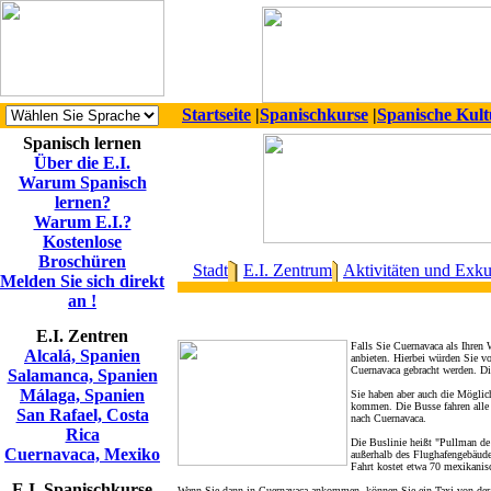
Startseite
|
Spanischkurse
|
Spanische Kult
Spanisch lernen
Über die E.I.
Warum Spanisch
lernen?
Warum E.I.?
Kostenlose
Broschüren
Stadt
E.I. Zentrum
Aktivitäten und Exku
Melden Sie sich direkt
an !
E.I. Zentren
Falls Sie Cuernavaca als Ihren
Alcalá, Spanien
anbieten. Hierbei würden Sie v
Cuernavaca gebracht werden. Die
Salamanca, Spanien
Málaga, Spanien
Sie haben aber auch die Möglic
kommen. Die Busse fahren alle
San Rafael, Costa
nach Cuernavaca.
Rica
Die Buslinie heißt "Pullman de
Cuernavaca, Mexiko
außerhalb des Flughafengebäude
Fahrt kostet etwa 70 mexikanis
E.I. Spanischkurse
Wenn Sie dann in Cuernavaca ankommen, können Sie ein Taxi von der