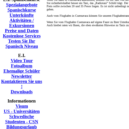
Sie sicherheitshalber besser ein Taxi, das „Radiotaxi" Schild trägt. De
Spezialangebote
Preis sollte zwischen 20 und 35 Pesos liegen. Es ist nicht unbedingt 
Spanischkurse
geben.
Unterkünfte
Auch vom Flughafen in Cuernavaca können Sie unseren Flughafentrans
Aktivitäten /
Wenn Sie vom Flughafen Cuernavaca auf eigene Faust zu Ihrer Unterk
Exkursionen
Auch hierbei raten wir Ihnen, die oben erwähnten Hinweise zu Taxis zu
Preise und Daten
Kostenlose Services
Testen Sie Ihr
Spanisch Niveau
E.I.
Video Tour
Fotoalbum
Ehemalige Schüler
Newsletter
Kontaktieren Sie uns
!
Downloads
Informationen
Visum
US - Universitäten
Schwedische
Studenten - CSN
Bildungsurlaub