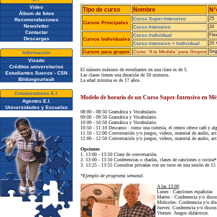
Video
Tipo de curso
Nombre
N°
Álbum de fotos
Curso Super-Intensivo
25
Recomendaciones
Cursos Principales
Newsletter
Curso Intensivo
20
Contactar
Curso Individual
Flex
Descargas
Cursos Individuales
Curso Intensivo + Individual
20 
Cursos para grupos
Curso “A la Medida” para Grupos
Seg
Información
Visado
Créditos universitarios
El número máximo de estudiantes en una clase es de 5.
Estudiantes Suecos - CSN
Las clases tienen una duración de 50 minutos.
Bildungsurlaub
La edad mínima es de 17 años.
Colaboradores E.I.
Modelo de horario de un Curso Super-Intensivo en Mé
Agentes E.I.
Universidades y Escuelas
08:00 - 08:50 Gramática y Vocabulario.
09:00 - 09:50 Gramática y Vocabulario.
10:00 - 10:50 Gramática y Vocabulario.
10:50 - 11:10 Descanso : como una cortesía, el centro ofrece café y al
11:10 - 12:00 Conversación y/o juegos, videos, material de audio, act
12:00 - 12:50 Conversación y/o juegos, videos, material de audio, act
Opciones
1. 13:00 - 13:50 Clase de conversación.
2. 13:00 - 13:50 Conferencias o charlas, clases de canciones o cocina*
3. 13:25 - 13:55 Consultas privadas con un tutor en una sesión de 15
*Ejemplo de programa semanal.
A las 13:00
Lunes : Canciones españolas
Martes : Conferencia y/o discus
Miércoles: Conferencia y/o dis
Jueves: Conferencia y/o discusi
Viernes: Juegos didácticos.