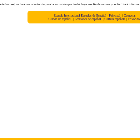
te la clase) se dará una orientación para la excursión que tendrá lugar ese fin de semana y se facilitará informaci
Escuela Internacional Escuelas de Español - Principal
|
Contactar
Cursos de español
|
Lecciones de español
|
Cultura española
|
Privacida