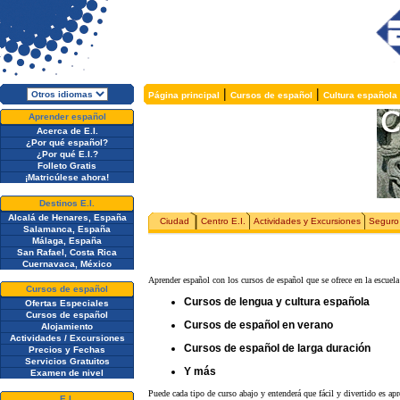
|
|
Página principal
Cursos de español
Cultura española
Aprender español
Acerca de E.I.
¿Por qué español?
¿Por qué E.I.?
Folleto Gratis
¡Matricúlese ahora!
Destinos E.I.
Alcalá de Henares, España
Ciudad
Centro E.I.
Actividades y Excursiones
Seguro
Salamanca, España
Málaga, España
San Rafael, Costa Rica
Cuernavaca, México
Aprender español con los cursos de español que se ofrece en la escue
Cursos de español
Cursos de lengua y cultura española
Ofertas Especiales
Cursos de español
Cursos de español en verano
Alojamiento
Actividades / Excursiones
Cursos de español de larga duración
Precios y Fechas
Servicios Gratuitos
Y más
Examen de nivel
Puede cada tipo de curso abajo y entenderá que fácil y divertido es ap
E.I.