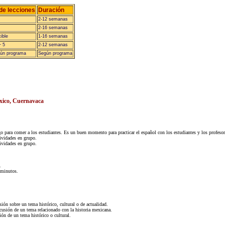
de lecciones
Duración
2-12 semanas
2-16 semanas
ible
1-16 semanas
+ 5
2-12 semanas
ún programa
Según programa
xico, Cuernavaca
go para comer a los estudiantes. Es un buen momento para practicar el español con los estudiantes y los profesor
ividades en grupo.
ividades en grupo.
.
 minutos.
ión sobre un tema histórico, cultural o de actualidad.
cusión de un tema relacionado con la historia mexicana.
ón de un tema histórico o cultural.