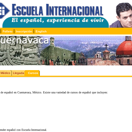
|
|
|
Folleto
Inscripción
English
 Médico
Llegada
Cursos
la de español en Cuernavaca, México. Existe una variedad de cursos de español que incluyen:
render español con Escuela Internacional.