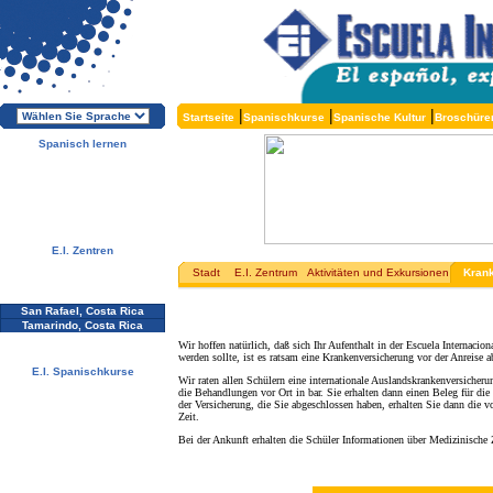
|
|
|
Startseite
Spanischkurse
Spanische Kultur
Broschüre
Spanisch lernen
Über die E.I.
Warum Spanisch lernen?
Warum E.I.?
Kostenlose Broschüren
Melden Sie sich direkt an !
E.I. Zentren
Alcalá, Spanien
Stadt
E.I. Zentrum
Aktivitäten und Exkursionen
Krank
Salamanca, Spanien
Málaga, Spanien
San Rafael, Costa Rica
Tamarindo, Costa Rica
Cuernavaca, Mexiko
Wir hoffen natürlich, daß sich Ihr Aufenthalt in der Escuela Internacio
werden sollte, ist es ratsam eine Krankenversicherung vor der Anreise 
E.I. Spanischkurse
Wir raten allen Schülern eine internationale Auslandskrankenversicher
Spezialangebote
die Behandlungen vor Ort in bar. Sie erhalten dann einen Beleg für di
Spanischkurse
der Versicherung, die Sie abgeschlossen haben, erhalten Sie dann die v
Zeit.
Unterkünfte
Aktivitäten / Exkursionen
Bei der Ankunft erhalten die Schüler Informationen über Medizinisch
Preise und Daten
Kostenlose Services
Testen Sie Ihr Spanisch