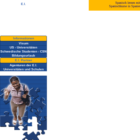
Spanisch lernen mi
E.I.
Spanischkurse in Spani
Video Tour
Fotoalbum
Ehemalige Schüler
Newsletter
Kontaktieren Sie uns !
Downloads
Informationen
Visum
US - Universitäten
Schwedische Studenten - CSN
Bildungsurlaub
E.I. Partner
Agenturen der E.I.
Universitäten und Schulen