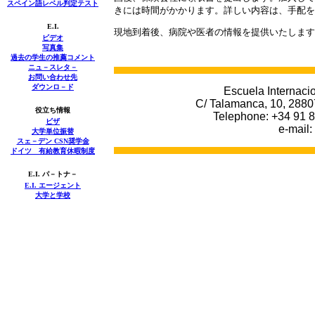
スペイン語レベル判定テスト
きには時間がかかります。詳しい内容は、手配を
E.I.
現地到着後、病院や医者の情報を提供いたします
ビデオ
写真集
過去の学生の推薦コメント
ニュ－スレタ－
お問い合わせ先
ダウンロ－ド
Escuela Internacio
C/ Talamanca, 10, 2880
役立ち情報
Telephone: +34 91 8
ビザ
e-mail:
大学単位振替
スェ－デン CSN奨学金
ドイツ 有給教育休暇制度
E.I. パ－トナ－
E.I.
エージェント
大学と学校