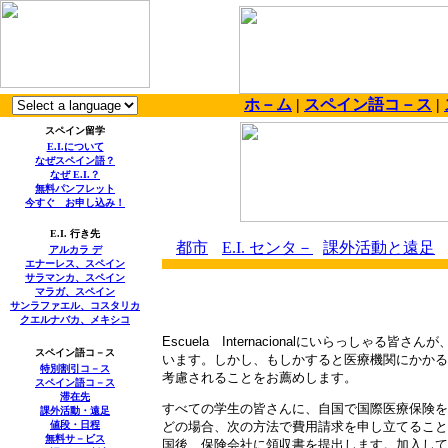
ホ－ム
|
スペイン語コ－ス
|
スペイン留学
E.I.
について
なぜスペイン語？
なぜ
E.I.
？
無料パンフレット
今すぐ お申し込み！
E.I.
行き先
都市
E.I.
センタ－
課外活動と遠足
アルカラ デ
エナーレス、スペイン
サラマンカ、スペイン
マラガ、スペイン
サンラファエル、コスタリカ
クエルナバカ、メキシコ
Escuela
Internacional
にいらっしゃる皆さんが
スペイン語コ－ス
います。しかし
、
もし
かすると
医療機関にかかる
特別割引コ－ス
考慮されることをお薦めします。
スペイン語コ－ス
滞在先
すべての学生の皆さんに、自国で国際医療保険を
課外活動・遠足
値段・日程
どの場合、次の方法で費用請求を申し立てること
無料
サ－ビス
国後、保険会社に領収書を提出します。加入して