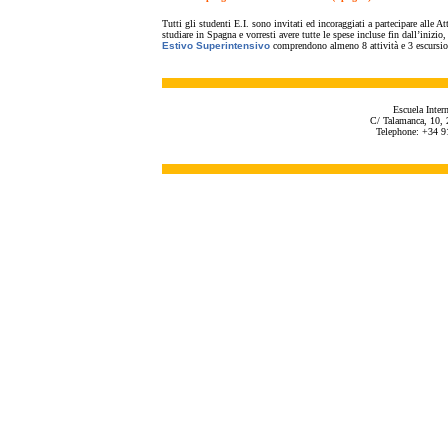
Tutti gli studenti E.I. sono invitati ed incoraggiati a partecipare alle 
studiare in Spagna e vorresti avere tutte le spese incluse fin dall’inizi
Estivo Superintensivo
comprendono almeno 8 attività e 3 escursion
Escuela Inter
C/ Talamanca, 10, 
Telephone: +34 9