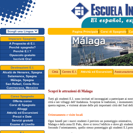
|
|
Pagina Principale
Corsi di Spagnolo
Cu
Imparare Spagnolo
A Proposito di E.I.
Perchè spagnolo?
Perchè E.I.?
Opuscolo gratuito
Iscriviti Ora!
Destinazioni E.I.
Città
Centro E.I.
Attività ed Escursioni
Assicurazion
Alcalá de Henares, Spagna
Salamanca, Spagna
Málaga, Spagna
San Rafael, Costa Rica
Cuernavaca, Messico
Scopri le attrazioni di Malaga
Corso Spagnolo
Tutti gli studenti E.I. sono invitati ed incoraggiati a partecipare ai nos
Offerta corso
città e nei villaggi dell’Andalusia. Scoprirai le tradizioni, i monumenti,
Corsi di Spagnolo
questa regione, e visiterai alcune delle più importanti città del Sud d
Alloggi
Attività ed Escursioni
Orientamento e visite locali
Prezzi e Date
Servizi gratuiti
Ogni lunedì per i nuovi studenti è previsto un pomeriggio orientativo, 
Esame di Livello
Malaga e della zona El Palo, dove si trova l’edificio e dove gli student
Secondo l’orientamento, quello stesso pomeriggio gli studenti E.I.potra
E.I.