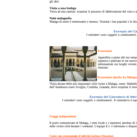
gli altri.
Visita a una bodega
Visita ad una cantina: scoprirai il processo di fabbricazione del vino e as
Notte malagueña
Malaga di notte è interessante e intensa. Visiterai i bar popolari e le di
Esempio del Cal
I calendari sono soggetti a cambiamenti. 
Escursioni
Approfitta a pieno del tuo tempo
ispanica e praticare le tue nuov
informazioni sui luoghi visitati
rilassato.
Escursioni tipiche da Malaga
Visita alcune delle più importanti città vicine a Malaga, come: Marbell
dell’Andalusia come Siviglia, Cordoba, Granada, dove scoprirai il tesoro
Esempio del Calendario di Attiv
I calendari sono soggetti a cambiamenti. Il calendario è esp
Viaggi indipendenti
Il porto commerciale di Malaga, i treni locali e i numerosi autobus di 
nelle vicine città durante i weekend. L’equipe E.I. è informato e disponib
Corsi con programmi d’attività incluse (Spagna)