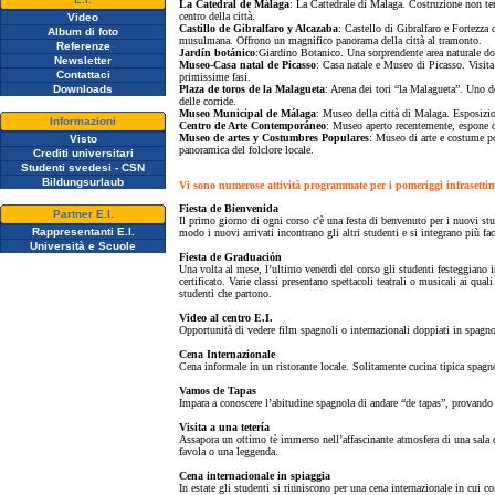
La Catedral de Málaga
: La Cattedrale di Malaga. Costruzione non term
centro della città.
Video
Castillo de Gibralfaro y Alcazaba
: Castello di Gibralfaro e Fortezz
Album di foto
musulmana. Offrono un magnifico panorama della città al tramonto.
Referenze
Jardín botánico
:Giardino Botanico. Una sorprendente area naturale dove
Newsletter
Museo-Casa natal de Picasso
: Casa natale e Museo di Picasso. Visita
Contattaci
primissime fasi.
Downloads
Plaza de toros de la Malagueta
: Arena dei tori “la Malagueta”. Uno 
delle corride.
Museo Municipal de Málaga
: Museo della città di Malaga. Esposizion
Informazioni
Centro de Arte Contemporáneo
: Museo aperto recentemente, espone 
Museo de artes y Costumbres Populares
: Museo di arte e costume po
Visto
panoramica del folclore locale.
Crediti universitari
Studenti svedesi - CSN
Bildungsurlaub
Vi sono numerose attività programmate per i pomeriggi infrasetti
Fiesta de Bienvenida
Partner E.I.
Il primo giorno di ogni corso c'è una festa di benvenuto per i nuovi stude
Rappresentanti E.I.
modo i nuovi arrivati incontrano gli altri studenti e si integrano più f
Università e Scuole
Fiesta de Graduación
Una volta al mese, l’ultimo venerdì del corso gli studenti festeggiano 
certificato. Varie classi presentano spettacoli teatrali o musicali ai qual
studenti che partono.
Video al centro E.I.
Opportunità di vedere film spagnoli o internazionali doppiati in spagno
Cena Internazionale
Cena informale in un ristorante locale. Solitamente cucina tipica spagn
Vamos de Tapas
Impara a conoscere l’abitudine spagnola di andare “de tapas”, provando 
Visita a una tetería
Assapora un ottimo tè immerso nell’affascinante atmosfera di una sala da
favola o una leggenda.
Cena internacionale in spiaggia
In estate gli studenti si riuniscono per una cena internazionale in cui c