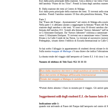
Esci dalla porta principale della stazione. Gira a destra e vai verso l’i
dell’autobus “Paseo de los Tilos”. Prendi la linea degli autobus numer
B. Dalla stazione dei treni al Centro di Malaga
Esci dalla porta principale della stazione dei treni. Ti troverai nella str
autobus. Prendi l’autobus numero 19 fino alla penultima fermata, “Pas
Parte 2
Dal “Paseo del Parque - Ayuntamiento” nel centro di Malaga alla scuol
Nella parte 1 ti abbiamo aiutato a raggiungere la fermata “Paseo del Pa
stazione degli autobus o dei treni. Vi sono circa 10 diversi autobus che
fermata dell’autobus #11. Scendi alla fermata “Arroyo Jabonero” nell’ar
in C/Almirante Enríquez. Da “Arroyo Jabonero” continua a camminare sul
verso C/Almirante Enríquez. Ti troverai ora a camminare verso l’interno,
Elcano e la Calle Conde de las Navas. Lo troverai al successivo incroc
Pedregalejo, situato dietro l’edificio di Escuela Internacional in Calle
Se hai scelto l’alloggio in appartamento di studenti dovrai ritirare le 
Sulla nostra
mappa di Malaga
c’è una chiave che indica l’ubicazione
La durata totale del viaggio dall’aeroporto al Centro E.I. è di circa 1 or
Numero di telefono di Tele-Taxi:
952 33 33 33
Bus dalla stazione dei treni o degli autobus al centro di Mal
Bus dal centro di Malaga all’Escuela Internacional
Totale del viaggio a Malaga in autobus
*Portati dietro almeno 1 Euro in moneta per il viaggio. Gli autisti ge
Suggerimenti utili degli studenti E.I. che hanno fatto il 
Indicazione utile 1:
quando stai arrivando al Paseo del Parque dall’aeroporto nel centro di 