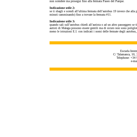
non scendere ma prosegui fino alla fermata Paseo del Parque.
Indicazione utile 2:
se ti sbagli e scendi all’ultima fermata dell’autobus 19 invece che alla 
minuti camminando) fino a trovare la fermata #11.
Indicazione utile 3:
quando sali sull’autobus chiedi all’autista o ad un altro passeggero se t
autisti di Malaga possono essere gentili ma di sicuro non sono poliglotti
meno le istruzioni E.I. con indicati i nomi delle fermate degli autobus, o
Escuela Inter
C/ Talamanca, 10, 
Telephone: +34 
e-ma