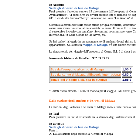
In Autobus
Veda gli itinerari di bus de Malaga
.
Puoi prendere l’autobus numero 19 direttamente dall’aeroporto al Centr
Ayuntamiento”. Vi sono circa 10 diversi autobus che si fermano nel ragg
#11. Scendi alla fermata “Arroyo Jabonero” nell’area “Las Acacias” di E
Continua a camminare sulla stessa strada per qualche metro, attraversa 
camminare verso l’interno, allontanandoti dal mare. Il centro E.I. si t
al successivo incrocio con semaforo. Se continui a camminare verso Call
Internacional in Calle Conde de las Navas, #9.
Se hai scelto l’alloggio in un appartamento di studenti dovrai ritirare l
appartamento. Sulla nostra
mappa di Malaga
c’è una chiave che indi
La durata totale del viaggio dall’aeroporto al Centro E.I. è di circa 1 or
Numero di telefono di Tele-Taxi: 952 33 33 33
Bus dall’aeroporto al centro di Malaga
1,00 €
Bus dal centro di Malaga all’Escuela Internacional
0,85 €
Totale del viaggio a Malaga in autobus
1,85 €
*Portati dietro almeno 1 Euro in moneta per il viaggio. Gli autisti ge
Dalla stazione degli autobus o dei treni di Malaga
Le stazioni degli autobus e dei treni di Malaga sono situate l’una a fian
In Taxi
Puoi prendere un taxi direttamente dalla stazione degli autobus/treni al
In autobus
Veda gli itinerari di bus de Malaga
.
Parte 1
A. Dalla stazione degli autobus al Centro di Malaga