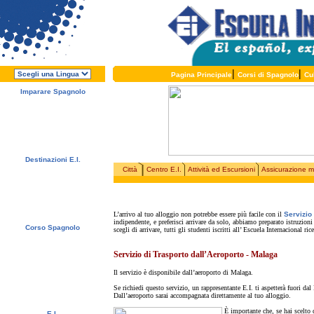
|
|
Pagina Principale
Corsi di Spagnolo
Cu
Imparare Spagnolo
A Proposito di E.I.
Perchè spagnolo?
Perchè E.I.?
Opuscolo gratuito
Iscriviti Ora!
Destinazioni E.I.
Città
Centro E.I.
Attività ed Escursioni
Assicurazione m
Alcalá de Henares, Spagna
Salamanca, Spagna
Málaga, Spagna
San Rafael, Costa Rica
Cuernavaca, Messico
L’arrivo al tuo alloggio non potrebbe essere più facile con il
Servizio
indipendente, e preferisci arrivare da solo, abbiamo preparato istruzioni
Corso Spagnolo
scegli di arrivare, tutti gli studenti iscritti all’ Escuela Internacional
Offerta corso
Corsi di Spagnolo
Servizio di Trasporto dall’Aeroporto - Malaga
Alloggi
Attività ed Escursioni
Il servizio è disponibile dall’aeroporto di Malaga.
Prezzi e Date
Servizi gratuiti
Se richiedi questo servizio, un rappresentante E.I. ti aspetterà fuori da
Esame di Livello
Dall’aeroporto sarai accompagnata direttamente al tuo alloggio.
È importante che, se hai scelto
E.I.