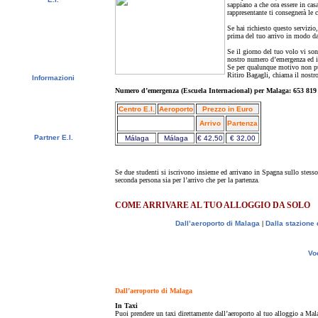
sappiano a che ora essere in casa
Video
rappresentante ti consegnerà le c
Album di foto
Se hai richiesto questo servizio
Referenze
prima del tuo arrivo in modo da
Newsletter
Contattaci
Se il giorno del tuo volo vi so
Downloads
nostro numero d’emergenza ed i
Se per qualunque motivo non puo
Ritiro Bagagli, chiama il nost
Informazioni
Visto
Numero d’emergenza (Escuela Internacional) per Malaga: 653 819
Crediti universitari
Studenti svedesi - CSN
Centro E.I.
Aeroporto
Prezzo in Euro
Bildungsurlaub
Arrivo
Partenza
Partner E.I.
Málaga
Málaga
€ 42,50
€ 32,00
Rappresentanti E.I.
Università e Scuole
Se due studenti si iscrivono insieme ed arrivano in Spagna sullo stesso
seconda persona sia per l’arrivo che per la partenza.
COME ARRIVARE AL TUO ALLOGGIO DA SOLO
Dall’aeroporto di Malaga
|
Dalla stazione 
Voc
Dall’aeroporto di Malaga
In Taxi
Puoi prendere un taxi direttamente dall’aeroporto al tuo alloggio a Mala