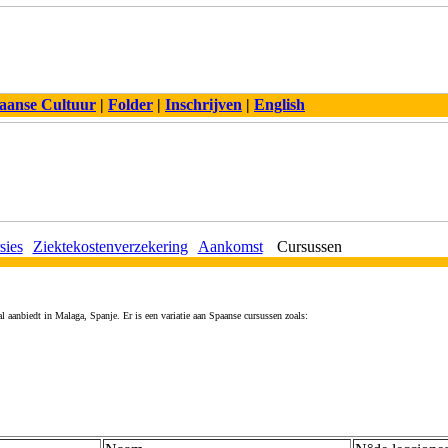
aanse Cultuur
|
Folder
|
Inschrijven
|
English
sies
Ziektekostenverzekering
Aankomst
Cursussen
l aanbiedt in Malaga, Spanje. Er is een variatie aan Spaanse cursussen zoals: