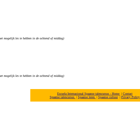
het mogelijk les te hebben in de ochtend of middag)
het mogelijk les te hebben in de ochtend of middag)
Escuela Internacional Spaanse talencursus - Home
|
Contact
Spaanse talencursus
|
Spaanse leren
|
Spaanse cultuur
|
Privacy Policy