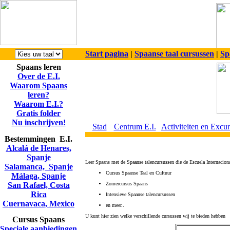
Start pagina
|
Spaanse taal cursussen
|
Sp
Spaans leren
Over de E.I.
Waarom Spaans
leren?
Waarom E.I.?
Gratis folder
Nu inschrijven!
Stad
Centrum E.I.
Activiteiten en Excur
Bestemmingen E.I.
Alcalá de Henares,
Spanje
Leer Spaans met de Spaanse talencursussen die de Escuela Internaciona
Salamanca, Spanje
Cursus Spaanse Taal en Cultuur
Málaga, Spanje
San Rafael, Costa
Zomercursus Spaans
Rica
Intensieve Spaanse talencursussen
Cuernavaca, Mexico
en meer..
U kunt hier zien welke verschillende cursussen wij te bieden hebben
Cursus Spaans
Speciale aanbiedingen