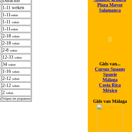
s
Duración
Plaza Mayor
1-11 weken
Salamanca
1-11
weken
1-11
weken
1-11
weken
2-18
weken
2-18
weken
2-8
weken
12-33
weken
Gids van...
34
weken
Cursus Spaans
1-16
weken
Spanje
2-12
weken
Málaga
Costa Rica
2-12
weken
México
2
weken
a
Volgens het programma
Gids van Málaga