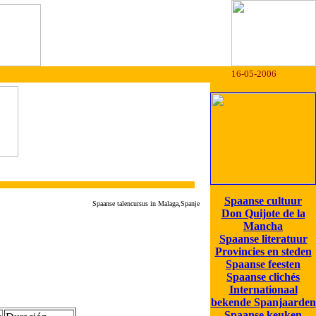
16-05-2006
Spaanse cultuur
Spaanse talencursus in Malaga,Spanje
Don Quijote de la
Mancha
Spaanse literatuur
Provincies en steden
Spaanse feesten
Spaanse clichés
Internationaal
bekende Spanjaarden
Spaanse keuken