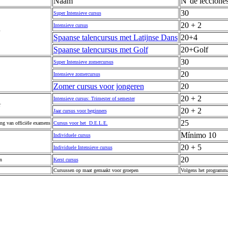
Naam
N°de leccione
30
Super Intensieve cursus
20 + 2
Intensieve cursus
Spaanse talencursus met Latijnse Dans
20+4
Spaanse talencursus met Golf
20+Golf
30
Super Intensieve zomercursus
20
Intensieve zomercursus
Zomer cursus voor jongeren
20
20 + 2
Intensieve cursus: Trimester of semester
r
20 + 2
Jaar cursus voor beginners
25
ing van officiële examens
Cursus voor het D.E.L.E.
Mínimo 10
Individuele cursus
20 + 5
Individuele Intensieve cursus
20
n
Kerst cursus
Cursussen op maat gemaakt voor groepen
Volgens het programm