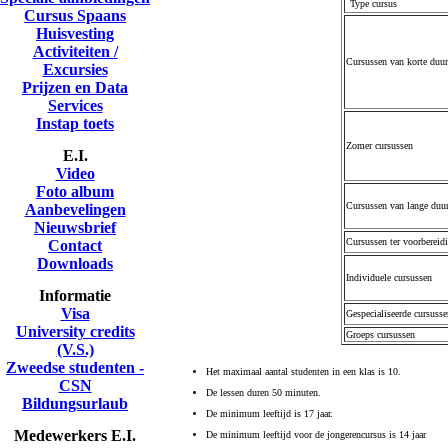
Type cursus
Cursus Spaans
Huisvesting
Activiteiten /
Cursussen
van korte duur
Excursies
Prijzen en Data
Services
Instap toets
Zomer cursussen
E.I.
Video
Foto album
Cursussen van lange duu
Aanbevelingen
Nieuwsbrief
Cursussen ter voorbereid
Contact
Downloads
Individuele cursussen
Informatie
Visa
Gespecialiseerde cursusse
University credits
Groeps cursussen
(V.S.)
Zweedse studenten -
Het maximaal aantal studenten in een klas is 10.
CSN
De lessen duren 50 minuten.
Bildungsurlaub
De minimum leeftijd is 17 jaar.
Medewerkers E.I.
De minimum leeftijd voor de jongerencursus is 14 jaar