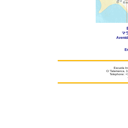
マ
Avenid
E
Escuela In
C/ Talamanca, 1
Tel
ephone
: +