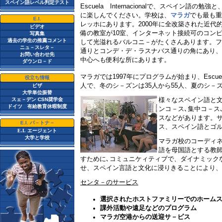
スペイン語レベル判定テスト
Escuela
Internacional
で、スペイン語の勉強と
に楽しんでください。学校は、
マラガ
でも最も重
E.I.
レッホにあります。
2000
年に全改築された近代
ビデオ
備の教室が
10
室、インターネット接続可のコン
写真集
過去の学生の推薦コメント
して光溢れるバルコニ－がたくさんあります。フ
ニュ－スレタ－
通りとコンデ・デ・ラスナバス通りの角にあり、
お問い合わせ先
中心へも便利な所にあります。
ダウンロ－ド
マラガでは
1997
年にプログラムが始まり、
Escue
役立ち情報
人で、冬のシ－ズンは
35
人から
55
人、夏のシ－
ビザ
大学単位振替
様々なスペイン語と
スェ－デン CSN奨学金
ドイツ 有給教育休暇制度
ンコ－ス､集中コ－ス
スなどがあります。
E.I. パ－トナ－
ス、スペイン語とゴ
E.I.
エージェント
大学と学校
マラガ校のコーディ
語を母国語とする教
すために､コミュニケィティブで、ダイナミック
せ、スペイン言語と文化に浸りきることにより、
センタ－のサービス
選択されたホストファミリーでのホーム
課外活動や遠足などのプログラム
マラガ空港からの送迎サ－ビス