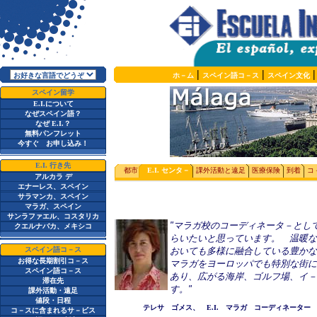
|
|
ホ－ム
スペイン語コ－ス
スペイン文化
スペイン留学
E.I.
について
なぜスペイン語？
なぜ
E.I.
？
無料パンフレット
今すぐ お申し込み！
E.I.
行き先
都市
E.I.
センタ－
課外活動と遠足
医療保険
到着
コ
アルカラ デ
エナーレス、スペイン
サラマンカ、スペイン
マラガ、スペイン
サンラファエル、コスタリカ
"
マラガ校のコーディネータ－とし
クエルナバカ、メキシコ
らいたいと思っています。 温暖な
スペイン語コ－ス
おいても多様に融合している豊かな
お得な長期割引コ－ス
マラガをヨーロッパでも特別な街に
スペイン語コ－ス
あり、広がる海岸、ゴルフ場、イ－
滞在先
す。
"
課外活動・遠足
値段・日程
テレサ ゴメス、 E.I. マラガ コーディネーター
コ－スに含まれるサ－ビス