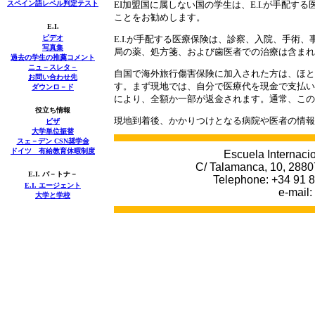
スペイン語レベル判定テスト
EI
加盟国に属しない国の学生は、
E.I.
が手配する
ことをお勧めします。
E.I.
ビデオ
E.I.
が手配する医療保険は、診察、入院、手術、
写真集
局の薬、処方箋、および歯医者での治療は含まれ
過去の学生の推薦コメント
ニュ－スレタ－
自国で海外旅行傷害保険に加入された方は、ほと
お問い合わせ先
す。まず現地では、自分で医療代を現金で支払い
ダウンロ－ド
により、全額か一部が返金されます。通常、この
役立ち情報
現地到着後、かかりつけとなる病院や医者の情報
ビザ
大学単位振替
スェ－デン CSN奨学金
ドイツ 有給教育休暇制度
Escuela Internacio
C/ Talamanca, 10, 2880
E.I. パ－トナ－
Tel
ephone
: +34 91 
E.I.
エージェント
e-mail:
大学と学校