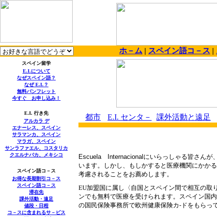
ホ－ム
|
スペイン語コ－ス
|
スペイン留学
E.I.
について
なぜスペイン語？
なぜ
E.I.
？
無料パンフレット
今すぐ お申し込み！
E.I.
行き先
都市
E.I.
センタ－
課外活動と遠足
アルカラ デ
エナーレス、スペイン
サラマンカ、スペイン
マラガ、スペイン
サンラファエル、コスタリカ
クエルナバカ、メキシコ
Escuela
Internacional
にいらっしゃる皆さんが
います。しかし
、
もし
かすると
医療機関にかかる
スペイン語コ－ス
考慮されることをお薦めします。
お得な長期割引コ－ス
スペイン語コ－ス
EU
加盟国に属し〈自国とスペイン間で相互の取
滞在先
ンでも無料で医療を受けられます。スペイン国内
課外活動・遠足
の国民保険事務所で欧州健康保険カ-ドをもら
値段・日程
コ－スに含まれるサ－ビス