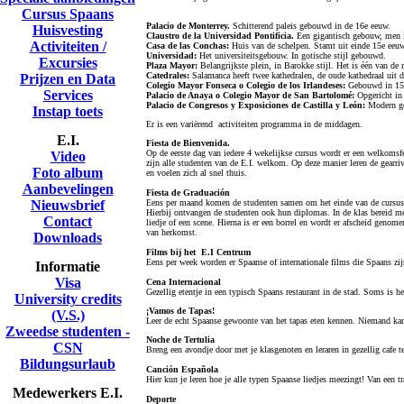
Cursus Spaans
Palacio de Monterrey.
Schitterend paleis gebouwd in de 16e eeuw.
Huisvesting
Claustro de la Universidad Pontificia.
Een gigantisch gebouw, men i
Activiteiten /
Casa de las Conchas:
Huis van de schelpen. Stamt uit einde 15e eeu
Universidad:
Het universiteitsgebouw. In gotische stijl gebouwd.
Excursies
Plaza Mayor:
Belangrijkste plein, in Barokke stijl. Het is één van de
Catedrales:
Salamanca heeft twee kathedralen, de oude kathedraal uit d
Prijzen en Data
Colegio Mayor Fonseca o Colegio de los Irlandeses:
Gebouwd in 1525
Services
Palacio de Anaya o Colegio Mayor de San Bartolomé:
Opgericht in
Palacio de Congresos y Exposiciones de Castilla y León:
Modern geb
Instap toets
Er is een variërend activiteiten programma in de middagen.
E.I.
Fiesta de Bienvenida.
Op de eerste dag van iedere 4 wekelijkse cursus wordt er een welkomsf
Video
zijn alle studenten van de E.I. welkom. Op deze manier leren de gearri
Foto album
en voelen zich al snel thuis.
Aanbevelingen
Fiesta de Graduación
Nieuwsbrief
Eens per maand komen de studenten samen om het einde van de cursus te
Hierbij ontvangen de studenten ook hun diplomas. In de klas bereid me
Contact
liedje of een scene. Hierna is er een borrel en wordt er afscheid genom
van herkomst.
Downloads
Films bij het E.I Centrum
Eens per week worden er Spaanse of internationale films die Spaans zi
Informatie
Visa
C
ena Internacional
Gezellig etentje in een typisch Spaans restaurant in de stad. Soms is h
University credits
¡Vamos de Tapas!
(V.S.)
Leer de echt Spaanse gewoonte van het tapas eten kennen. Niemand kan
Zweedse studenten -
Noche de Tertulia
CSN
Breng een avondje door met je klasgenoten en leraren in gezellig cafe te
Bildungsurlaub
Canción Española
Hier kun je leren hoe je alle typen Spaanse liedjes meezingt! Van een tr
Medewerkers E.I.
Deporte