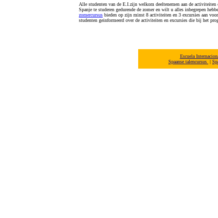
Alle studenten van de E.I.zijn welkom deeltenemen aan de activiteiten 
Spanje te studeren gedurende de zomer en wilt u alles inbegrepen heb
zomercursus
bieden op zijn minst 8 activiteiten en 3 excursies aan voo
studenten geinformeerd over de activiteiten en excursies die bij het pr
Escuela Internacio
Spaanse talencursus
|
Sp