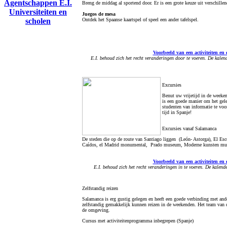
Agentschappen E.I.
Breng de middag al sportend door. Er is een grote keuze uit verschillen
Universiteiten en
Juegos de mesa
scholen
Ontdek het Spaanse kaartspel of speel een ander tafelspel.
Voorbeeld van een activiteiten en 
E.I. behoud zich het recht veranderingen door te voeren. De kale
Excursies
Benut uw vrijetijd in de weeken
is een goede manier om het gele
studenten van informatie te voo
tijd in Spanje!
Excursies vanaf Salamanca
De steden die op de route van Santiago liggen (León- Astorga), El Esc
Caídos, el Madrid monumental, Prado museum, Moderne kunsten muse
Voorbeeld van een activiteiten en 
E.I. behoud zich het recht veranderingen in te voeren. De kalen
Zelfstandig reizen
Salamanca is erg gustig gelegen en heeft een goede verbinding met ander
zelfstandig gemakkelijk kunnen reizen in de weekenden. Het team van d
de omgeving.
Cursus met activiteitenprogramma inbegrepen (Spanje)