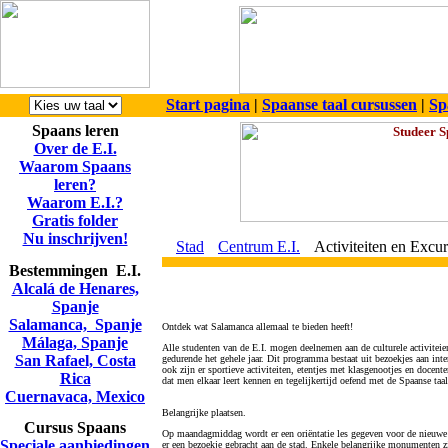
Start pagina
|
Spaanse taal cursussen
|
Sp
Spaans leren
Over de E.I.
Waarom Spaans
leren?
Waarom E.I.?
Gratis folder
Nu inschrijven!
Stad
Centrum E.I.
Activiteiten en Excur
Bestemmingen E.I.
Alcalá de Henares,
Spanje
Salamanca, Spanje
Ontdek wat Salamanca allemaal te bieden heeft!
Málaga, Spanje
Alle studenten van de E.I. mogen deelnemen aan de culturele activiteie
San Rafael, Costa
gedurende het gehele jaar. Dit programma bestaat uit bezoekjes aan inter
ook zijn er sportieve activiteiten, etentjes met klasgenootjes en docent
Rica
dat men elkaar leert kennen en tegelijkertijd oefend met de Spaanse taa
Cuernavaca, Mexico
Belangrijke plaatsen.
Cursus Spaans
Op maandagmiddag wordt er een oriëntatie les gegeven voor de nieuwe
Speciale aanbiedingen
er een bezoekje gebracht aan de stad. Enkele belangrijke monumenten z