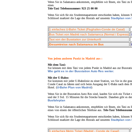
Wenn Sie in Salamanca ankommen, empfehlen wir Ihnen, ein Taxi zu Ihr
eines.
Tele-Taxi Telefonnummer: 923 25 00 00
Wenn Sie sich für ein Studentenapartment entschieden haben, können S
Schlüssel markiert die Lage des Hostals auf unserem
Stadtplan von
1 einfaches U-Bahn Ticket (Flughafen-Conde de Casal)
Bus Ticket von Madrid nach Salamanca (Normal / Express)
1
Taxi von der Busstation zur Unterkunft
Gesamtreise nach Salamanca im Bus
1
Von jedem anderen Punkt in Madrid aus :
Mit dem Taxi:
Sie können mit dem Taxi von jedem Punkt in Madrid aus zur Busstat
Wie geht es in der Busstation Auto Res weiter.
Mit der U-Bahn:
Sie kommen mit jeder U-Bahnlinie zu einer Station, wo Sie in die grau
Conde Casal zu fahren und sich beim Ausgang der U-Bahn nach dem Ho
Hotel. (
U-Bahn Plan von Madrid
)
Wenn Sie in der Busstation Auto Res sind, kaufen Sie sich ein Ticke
und der 3 Std. 15 Minuten für die Strecke braucht. Daneben gibt es de
Busfahrplan
Wenn Sie in Salamanca ankommen, empfehlen wir Ihnen, ein Taxi zu Ihr
eines von einem der öffentlichen Telefone aus.
Tele-Taxi Telefonnumm
Wenn Sie sich für ein Studentenapartment entschieden haben, können S
Schlüssel markiert die Lage des Hostals auf unserem
Stadtplan von
1 einfaches Metro Ticket (Madrid - Conde de Casal)