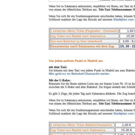
Wenn Sie in Salamanca ankommen, empfehlen wir Ihnen, ein Taxi zu Ihr
von einem der öffentlichen Telefone aus.
Tele-Taxi Telefonnummer: 9
Wenn Sie sich für ein Studentenapartment entschieden haben, können S
Schlüssel markiert die Lage des Hostals auf unserem
Stadtplan von
1 einfaches Metro Ticket (Flughafen - Chamartín)
1,00 
Zug Ticket von Madrid nach Salamanca
15,30
Taxi vom Bahnhof zu Ihrer Unterkunft
3,00 - 6
Gesamtreise nach Salamanca mit dem Zug
19,.30 - 2
Von jedem anderen Punkt in Madrid aus
mit dem Taxi:
Sie können mit dem Taxi von jedem Punkt in Madrid aus zum Bahnho
Wie geht es im Bahnhof Chamartín weiter
.
Mit der U-Bahn:
Benutzen Sie die Ihnen nächste Linie um zur blauen Linie Nr. 10 zu ko
zwischen der U-Bahn und dem Bahnhof. Sie folgen einfach den Schild
Es gibt 5 Züge, die jeden Tag nach Salamanca abfahren. Der Zug brauch
Wenn Sie in Salamanca ankommen, empfehlen wir Ihnen, ein Taxi zu Ihr
von einem der öffentlichen Telefone aus.
Tele-Taxi Telefonnummer: 9
Wenn Sie sich für ein Studentenapartment entschieden haben, können S
Schlüssel markiert die Lage des Hostals auf unserem
Stadtplan von
1 einfaches Metro Ticket (Madrid-Chamartín)
1,00 €
Zug Ticket von Madrid nach Salamanca
15,30 €