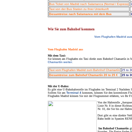
Bus Ticket von Madrid nach Salamanca (Normal / Express)
1
Taxi von der Bus Station zu Ihrer Unterkunft
Gesamtreise nach Salamanca mit dem Bus
1
Wie Sie zum Bahnhof kommen
Vom Flughafen Madrid au
Vom Flughafen Madrid aus
Mit dem Taxi:
Sie können am Flughafen ein Taxi direkt zum Bahnhof Chamartín in 
Chamartín weiter
.
Taxi vom Flughafen Madrid zum Bahnhof Chamartín
25 to 3
Gesamtreise zum Bahnhof Chamartín 20 to 25 €
25 to 3
Mit der U-Bahn:
Es gibt eine U-Bahnhaltestelle im Flughafen im Terminal 2 Nachdem S
Sollten Sie am
Terminal 4
kommen, können Sie den kostenlosen Flug
Flughafen Madrid können Sie mit der Flugnummer erfahren, wo Ihr F
Von der Haltestelle „Aeropuer
Linie Nr. 8 in dieser Richtu
Nr. 10, die Sie bis zur Halte
Dort gibt es eine direkte V
Bahn heißt in Spanien RENF
Im Bahnhof Chamartín
gi
Stunden. Die Preise finden S