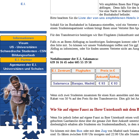
E.I.
Wir empfehlen Ihnen Ihre Flüg
abfliegen. Denn falls Sie den l
Video Tour
Sie eine Nacht in Madrid verbr
Fotoalbum
der Busbahnhof befindet.
Ehemalige Schüler
Bitte beachten Sie die
Liste der von uns empfohlenen Hotels i
Newsletter
Sobald Sie im Busbahnhof in Salamanca eintreffen, wird ein Vertreter de
Kontaktieren Sie uns !
einem Studentenapartment wohnen bringt Ihnen unser Vertreter Ihre Ap
Downloads
Für den Transferservice benötigen wir Ihre Flugdaten (Ankunftszeit un
Informationen
Falls es an Ihrem Abflugtag zu kurzfristigen Änderungen kommt oder Si
Visum
dies bitte mit. So können wir unsere Vorkehrungen treffen und Sie ggf
US - Universitäten
Abflug zu informieren, oder Sie finden unseren Vertreter nicht am Au
Schwedische Studenten - CSN
an.
Bildungsurlaub
Notfallnummer der E.I. Salamanca:
E.I. Partner
639 16 16 45 oder 605 55 19 58
Agenturen der E.I.
Universitäten und Schulen
E.I. Zentrum
Flughafen
Preis in €
Ankunft
Abflug
Salamanca
Barajas, Madrid
€ 93
€ 93
Wenn sich zwei Studenten zusammen für einen Kurs anmelden und den Tr
Rabatt von 50 % auf den Preis für den Transferservice. Dies gilt bei A
Wie Sie auf eigene Faust zu Ihrer Unterkunft mit de
Wenn Sie jedoch lieber auf
eigene Faust zu Ihrer Unterkunft reisen wol
gebuchten Gastfamilie diese über die genaue Zeit Ihrer Ankunft unterr
diesbezüglich erhalten alle Studenten ein Studentenhandbuch, in dem 
Sie können mit dem
Bus
oder mit dem
Zug
von Madrid nach Salamanc
sind: Es fähren zwischen 8:00 Uhr morgens und 22:00 Uhr alle Stund