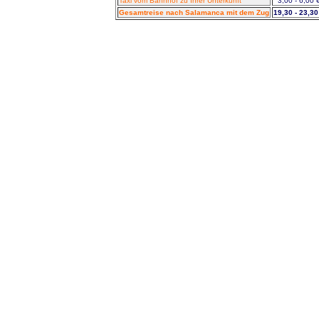
Taxi vom Bahnhof zu Ihrer Unterkunft
3,00 - 6,00 
Gesamtreise nach Salamanca mit dem Zug
19,30 - 23,30