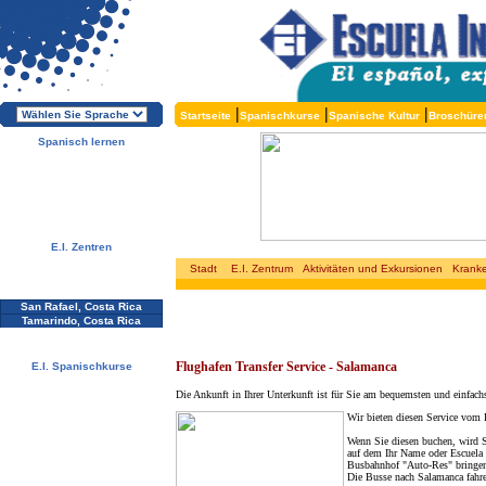
|
|
|
Startseite
Spanischkurse
Spanische Kultur
Broschüre
Spanisch lernen
Über die E.I.
Warum Spanisch lernen?
Warum E.I.?
Kostenlose Broschüren
Melden Sie sich direkt an !
E.I. Zentren
Alcalá, Spanien
Stadt
E.I. Zentrum
Aktivitäten und Exkursionen
Kranke
Salamanca, Spanien
Málaga, Spanien
San Rafael, Costa Rica
Tamarindo, Costa Rica
Cuernavaca, Mexiko
Flughafen Transfer Service - Salamanca
E.I. Spanischkurse
Spezialangebote
Die Ankunft in Ihrer Unterkunft ist für Sie am bequemsten und einfac
Spanischkurse
Unterkünfte
Wir bieten diesen Service vom 
Aktivitäten / Exkursionen
Preise und Daten
Wenn Sie diesen buchen, wird S
auf dem Ihr Name oder Escuela I
Kostenlose Services
Busbahnhof "Auto-Res" bringen
Testen Sie Ihr Spanisch
Die Busse nach Salamanca fahre