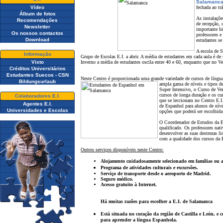
Salamanc
Vídeo
fechada ao tr
Álbum de fotos
As instalaç
õe
Recomendações
de recepção, 
Newsletter
importante bi
Os nossos contactos
professores 
Download
estudantes se
A escola de S
Informação
Grupo de Escolas E.I. a abrir. A média de estudantes em cada aula é 
Visto
Inverno a média de estudantes oscila entre 40 e 60, enquanto que no Ve
Créditos Universitários
Estudantes Suecos - CSN
Neste Centro é proporcionada uma grande variedade de cursos de língu
Bildungsurlaub
ampla gama de níveis e tipos d
Super Intensivo, o Curso de Ve
cursos de longa duraç
ão
e os cur
Colaboradores E.I.
que se leccionam no Centro E.I
Agentes E.I.
de Espanhol para alunos de níve
Universidades e Escolas
opç
ões
que poderá ser escolhida
O Coordenador de Estudos da Es
qualificado. Os professores nati
desenvolver as suas destrezas lin
com a qualidade dos cursos da E
Outros serviços disponíveis neste Centro:
Alojamento cuidadosamente selecionado em famílias ou 
Programa de atividades culturais e excurs
ões.
Serviço de transporte desde o aeroporto de Madrid.
Seguro médico.
Acesso gratuito à Internet.
Há muitas razões para escolher a E.I. de Salamanca
Está situada no coraç
ão
da regi
ão
de Castilla e León, e 
para aprender a língua Espanhola.