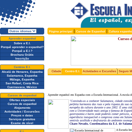
|
|
Página principal
Cursos de Espanhol
Cultura espanho
Aprender espanhol
Sobre a E.I.
Porquê aprender o espanhol?
Porquê a E.I.?
Brochura Grátis
Inscrição
Centros E.I.
Cidade
Centro E.I.
Actividades e Excursões
Seguro M
Alcalá de Henares, Espanha
Salamanca, Espanha
Málaga, Espanha
San Rafael, Costa Rica
Cuernavaca, México
Aprender espanhol em Espanha com a Escuela Internacional. A escola de
Cursos de espanhol
Ofertas especiais
"Convindo-os a conhecer Salamanca, cidade conside
Cursos de espanhol
perfeita harmonia das ruas e pela riqueza da sua 
européia da cultura durante o ano 2002. É uma cida
Alojamento
com a Universidade mais antiga e famosa de Espanha
Actividades / Excursões
gastronomia e bares onde poderás comer petiscos, 
Preços e datas
experiência inesquecível e comprova como em Salama
Serviços gratuitos
sentirás acolhido e desfrutarás do ambiente cosmopo
Exame de nível
Charo Nevado, Coordenadora da E.I. de Salam
A Escuela Int
E.I.