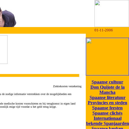
01-11-2006
Spaanse cultuur
Ziektekosten verzekering
Don Quijote de la
Mancha
 u de nodige informatie verstrekken over de mogelijkheden een
Spaanse literatuur
Provincies en steden
uele medische kosten voorschieten en bij terugkomst in eigen land
onlijk enige tijd voordat u het geld terug krijgt.
Spaanse feesten
Spaanse clichés
Internationaal
bekende Spanjaarden
Spaanse keuken