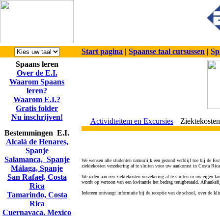
Start pagina
|
Spaanse taal cursussen
|
Sp
Spaans leren
Over de E.I.
Waarom Spaans
leren?
Waarom E.I.?
Gratis folder
Nu inschrijven!
Actividteitem en Excursies
Ziektekosten
Bestemmingen E.I.
Alcalá de Henares,
Spanje
Salamanca, Spanje
We wensen alle studenten natuurlijk een gezond verblijf toe bij de Es
ziektekosten verzekering af te sluiten voor uw aankomst in Costa Rica
Málaga, Spanje
San Rafael, Costa
We raden aan een ziektekosten verzekering af te sluiten in uw eigen l
wordt op vertoon van een kwitantie het bedrag terugbetaald. Afhankelijk
Rica
Iedereen ontvangt informatie bij de receptie van de school, over de kl
Tamarindo, Costa
Rica
Cuernavaca, Mexico