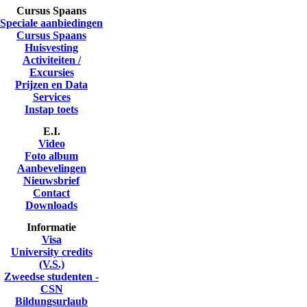
Cursus Spaans
Speciale aanbiedingen
Cursus Spaans
Huisvesting
Activiteiten /
Excursies
Prijzen en Data
Services
Instap toets
E.I.
Video
Foto album
Aanbevelingen
Nieuwsbrief
Contact
Downloads
Informatie
Visa
University credits
(V.S.)
Zweedse studenten -
CSN
Bildungsurlaub