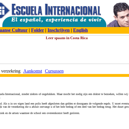
aanse Cultuur
|
Folder
|
Inschrijven
|
English
 verzekring
Aankomst
Cursussen
cuela Internacional, zonder ziektes of ongelukken. Maar mocht het nodig zijn een dokter te bezoeken, willen wij
.
and. Als u in uw eigen land een polis heeft afgesloten dan gelden er doorgaans de volgende regels. U moet event
 van de verzekering die u afsluit ontvangt u of het hele bedrag of een deel van het bedrag terug. Het duurt gewo
iniek en de artsen waarmee de school een overeenkomst heeft gesloten.