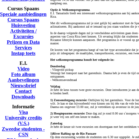
raadpleeg ons.
Cursus Spaans
Optie 4: Welkomsprogramma
.
Speciale aanbiedingen
E.I. Tamarindo biedt een interessant welkomsprogramma aan bij aankom
Rica.
Cursus Spaans
Met dit welkomsprogramma zul je niet gelijk bij aankomst met de Spaan
Huisvesting
aclimatiseren. Bij aankomst zal er iemand op jou staan wachten die je
Activiteiten /
In de daarop volgende dagen zul je verscheidene activiteiten gaan doen e
Excursies
aspecten van Costa Rica leert kennen. Uit ervaring blijkt dat studen
Ricaanse lifestyle kunnen aanpassen. Het programma is er vooral op ger
Prijzen en Data
manier.
Services
De kosten van het programma hangt af van het type accomodatie dat je 
Instap toets
prijs zit inbegrepen: de maaltijden, transportkosten, excursies, een tw
Het welkomsprogramma houdt het volgende in:
E.I.
Donderdag
Video
- Vliegveld pickup
Verzorgt het transport naar het gastenhuis. Daarna heb je even de tijd om
Foto album
ontspannen.
Aanbevelingen
- Welkomsavondmaal
Nieuwsbrief
Vrijdag
Je hebt de keus tussen twee grote excursies. Deze introduceren je aan 
Contact
te bieden heeft.
Downloads
1) Zonsondergang excursie:
Ontbijten bij het gastenhuis. Voor de lun
wilt. Je kan er dan bijvoorbeeld voor kiezen om bij één van de vele leuk
Informatie
Daarna om ongeveer 13.00 uur, zul je vertrekken op avontuur in de jun
Visa
2) Hoogtepunten excursie:
Deze dag zul je rond 8.00 uur s´morgens ve
University credits
je weer vrij om zelf een keuze te maken.
(V.S.)
Zaterdag
Je hebt de keuze uit twee excursies om doortegaan met het ontdekken v
Zweedse studenten -
CSN
1)River Rafting op de Rio Pacuare
Op deze excursiedag worden de studenten om 6.30 uur opgepikt. Je zul