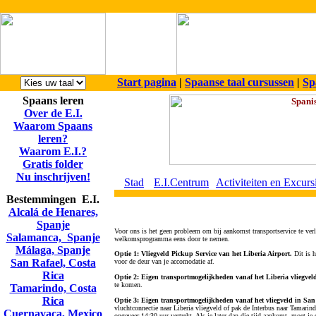
Start pagina
|
Spaanse taal cursussen
|
Sp
Spaans leren
Over de E.I.
Waarom Spaans
leren?
Waarom E.I.?
Gratis folder
Nu inschrijven!
Stad
E.I.Centrum
Activiteiten en Excurs
Bestemmingen E.I.
Alcalá de Henares,
Spanje
Voor ons is het geen probleem om bij aankomst transportservice te ver
Salamanca, Spanje
welkomsprogramma eens door te nemen.
Málaga, Spanje
Optie 1: Vliegveld Pickup Service van het Liberia Airport.
Dit is 
San Rafael, Costa
voor de deur van je accomodatie af.
Rica
Optie 2: Eigen transportmogelijkheden vanaf het Liberia vliegv
te komen.
Tamarindo, Costa
Rica
Optie 3: Eigen transportmogelijkheden vanaf het vliegveld in Sa
vluchtconnectie naar Liberia vliegveld of pak de Interbus naar Tamari
Cuernavaca, Mexico
ongeveer 14:30 uur vertrekt. Als je later dan die tijd aankomt, moet je