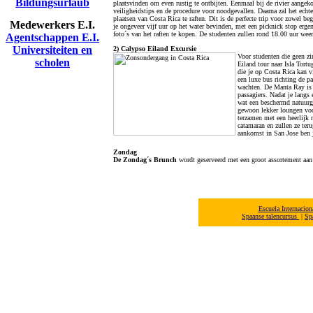
Bildungsurlaub
plaatsvinden om even rustig te ontbijten. Eenmaal bij de rivier aangeko
veiligheidstips en de procedure voor noodgevallen. Daarna zal het echt
plaatsen van Costa Rica te raften. Dit is de perfecte trip voor zowel be
Medewerkers E.I.
je ongeveer vijf uur op het water bevinden, met een picknick stop erge
foto´s van het raften te kopen. De studenten zullen rond 18.00 uur weer
Agentschappen E.I.
Universiteiten en
2) Calypso Eiland Excursie
Voor studenten die geen z
scholen
Eiland tour naar Isla Tortu
die je op Costa Rica kan 
een luxe bus richting de p
wachten. De Manta Ray is 
passagiers. Nadat je langs 
wat een beschermd natuurg
gewoon lekker loungen voor
terzamen met een heerlijk
catamaran en zullen ze ter
aankomst in San Jose ben j
Zondag
De Zondag´s Brunch
wordt geserveerd met een groot assortement aan 
Escuela Internacio
Spaanse talencursus
|
Sp