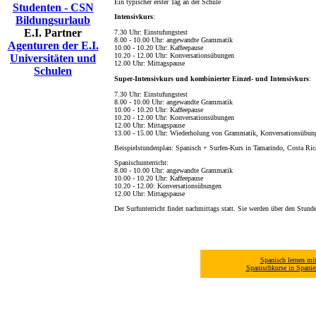
Ein typischer erster Tag an der Schule
Studenten - CSN
Intensivkurs
:
Bildungsurlaub
E.I. Partner
7.30 Uhr: Einstufungstest
8.00 - 10.00 Uhr: angewandte Grammatik
Agenturen der E.I.
10.00 - 10.20 Uhr: Kaffeepause
10.20 - 12.00 Uhr: Konversationsübungen
Universitäten und
12.00 Uhr: Mittagspause
Schulen
Super-Intensivkurs und kombinierter Einzel- und Intensivkurs
:
7.30 Uhr: Einstufungstest
8.00 - 10.00 Uhr: angewandte Grammatik
10.00 - 10.20 Uhr: Kaffeepause
10.20 - 12.00 Uhr: Konversationsübungen
12.00 Uhr: Mittagspause
13.00 - 15.00 Uhr: Wiederholung von Grammatik, Konversationsübung
Beispielstundenplan: Spanisch + Surfen-Kurs in Tamarindo, Costa Ric
Spanischunterricht:
8.00 - 10.00 Uhr: angewandte Grammatik
10.00 - 10.20 Uhr: Kaffeepause
10.20 - 12.00: Konversationsübungen
12.00 Uhr: Mittagspause
Der Surfunterricht findet nachmittags statt. Sie werden über den Stund
Spanisch lernen mi
Spanischkurse in Spani