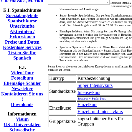
Cuernavaca, Mexiko
Standard-Intensiv
Konversationsgra
E.I. Spanischkurse
Konversationen und Leseübungen.
Spezialangebote
Super- Intensiv-Spanischkurs:
Das perfekte Spanischprogramm 
Kurs bevorzugen. Das Format ist dasselbe wie im Standardp
Spanischkurse
darin, dass bei dieser Alternative zusätzlich 2 Stunden am Tag
Unterkünfte
wird. Der Unterricht geht von 8.00 bis 12.00 Uhr sowie von
Aktivitäten /
Einzelspanischkurs:
Wenn Sie wenig Zeit zur Verfügung haben
bevorzugen, ziehen Sie bitte den Privatunterricht in Betracht
Exkursionen
Gruppenkurs entscheiden und gern einige Stunden am Tag den
Preise und Daten
möchten, ist dies auch möglich.
Kostenlose Services
Spanische Sprache + Surfunterricht:
Dieser Kurs richtet sic
Programm wie der
Standard-Intensiv-Spanischkurs.
Surf-Bes
Testen Sie Ihr
Surfbretts ist in den Kosten des Programms inbegriffen. Wäh
Spanisch
Surfunterricht. Der Surfunterricht wird von ansässigen Surfpr
Tamarindo unternehmen.
E.I.
Sehen Sie sich die unten beschriebenen Kursoptionen an und lassen Sie
Spanisch zu lernen.
Video Tour
Fotoalbum
Kurstyp
Kursbezeichnung
Ehemalige Schüler
Super-Intensivkurs
Newsletter
Standardkurse
Intensivkurs
Kontaktieren Sie uns
!
Spanisch + Surfen-Kurs
Downloads
Einzelkurs
Einzelkurse
Einzel- und Intensivkurs
Informationen
zugeschnittener Kurs für
Visum
Gruppenkurse
Gruppen
US - Universitäten
Schwedische