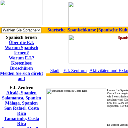
Startseite
|
Spanischkurse
|
Spanische Kult
Spanisch lernen
Über die E.I.
Warum Spanisch
lernen?
Warum E.I.?
Kostenlose
Broschüren
Stadt
E.I. Zentrum
Aktivitäten und Exku
Melden Sie sich direkt
an !
E.I. Zentren
Lernen Sie Spanis
Alcalá, Spanien
Costa Rica, angeb
wir 9 verschieden
Salamanca, Spanien
gehalten wird. Di
Málaga, Spanien
8.00 bis 12.00 Uh
angeboten. Der Un
San Rafael, Costa
Rica
Tamarindo, Costa
Rica
Es werden verschi