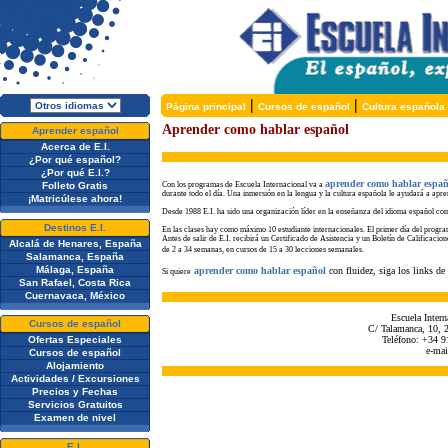
|
|
Página principal
Cursos de español
Cultura española
Aprender como hablar español
Aprender español
Acerca de E.I.
¿Por qué español?
¿Por qué E.I.?
aprender como hablar españ
Folleto Gratis
Con los programas de Escuela Internacional
va a
durante
todo el día. Una inmersión en la lengua y la cultura española le ayudará a
apren
¡Matricúlese ahora!
Desde 1988 E.I. ha sido una organización líder en la enseñanza del idioma español c
Destinos E.I.
E
n las clases hay como máximo 10 estudiante internacionales. El primer día del progra
Antes de salir de E.I. recibirá un Certificado de Asistencia y un Boletín de Calificacion
Alcalá de Henares, España
de 2 a 34 semanas, en cursos de 15 a 30 lecciones semanales.
Salamanca, España
Málaga, España
aprender como hablar español
con fluidez, siga los links d
Si quiere
San Rafael, Costa Rica
Cuernavaca, México
Escuela Intern
Cursos de español
C/ Talamanca, 10, 2
Ofertas Especiales
Teléfono: +34 9
e-mai
Cursos de español
Alojamiento
Actividades / Excursiones
Precios y Fechas
Servicios Gratuitos
Examen de nivel
E.I.