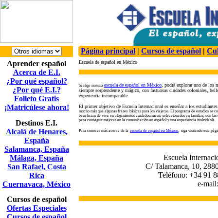
Página principal
|
Cursos de español
|
Cul
Aprender español
Escuela de español en México
Acerca de E.I.
¿Por qué español?
escuela de español en México
,
podrá explorar uno de los m
Si
elige
nuestra
¿Por qué E.I.?
siempre sorprendente y mágico, con fastuosas ciudades coloniales, bello
experiencia incomparable.
Folleto Gratis
¡Matricúlese ahora!
El primer objetivo de Escuela Internacional es enseñar a los estudiantes
mucho más que algunas frases básicas para los
viajeros. El
programa
de estudios se 
benefician de vivir en alojamientos cuidadosamente seleccionados en familias, con las
para conseguir mejoras en la comunicación en español y una experiencia inolvidable.
Destinos E.I.
Alcalá de Henares,
,
Para conocer más acerca de la
escuela de español en México
siga visitando esta pág
España
Salamanca, España
Escuela Internaci
Málaga, España
C/ Talamanca, 10, 2880
San Rafael, Costa
Teléfono: +34 91 8
Rica
e-mail
Cuernavaca, México
Cursos de español
Ofertas Especiales
Cursos de español