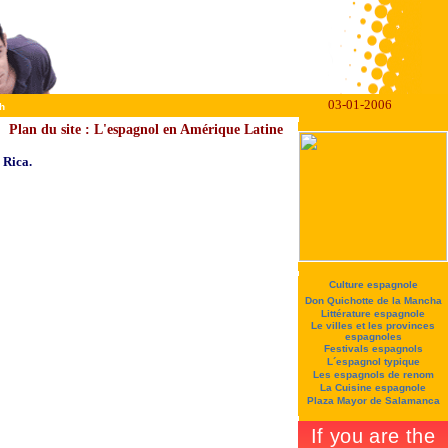
03-01-2006
h
Plan du site : L'espagnol en Amérique Latine
a Rica.
Culture espagnole
Don Quichotte de la Mancha
Littérature espagnole
Le villes et les provinces
espagnoles
Festivals espagnols
L´espagnol typique
Les espagnols de renom
La Cuisine espagnole
Plaza Mayor de Salamanca