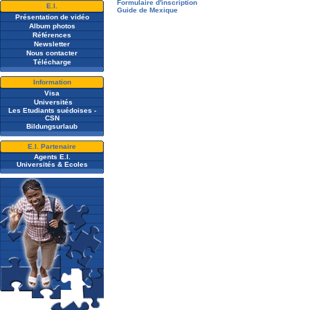
Formulaire d'inscription
E.I.
Guide de Mexique
Présentation de vidéo
A
lbum photos
Références
Newsletter
Nous contacter
Télécharge
Information
Visa
Universités
Les Etudiants suédoises -
CSN
Bildungsurlaub
E.I. Partenaire
Agents E.I.
Universités & Ecoles