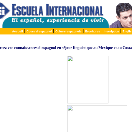
|
|
|
|
|
Accueil
Cours d´espagnol
Culture espagnole
Brochures
Inscription
Englis
cez vos connaissances d'espagnol en séjour linguistique au Mexique et au Cost