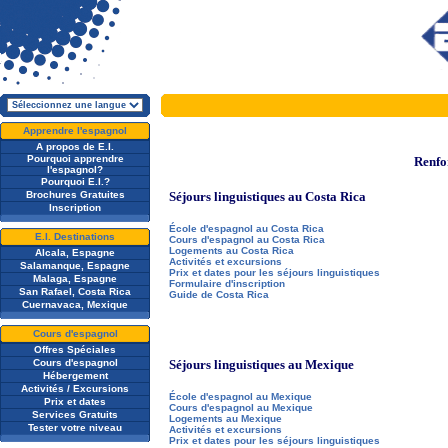
Apprendre l'espagnol
A propos de E.I.
Pourquoi apprendre
Renfor
l'espagnol?
Pourquoi E.I.?
Brochures Gratuites
Séjours linguistiques au Costa Rica
Inscription
École d'espagnol au Costa Rica
E.I. Destinations
Cours d'espagnol au Costa Rica
Logements au Costa Rica
Alcala, Espagne
Activités et excursions
Salamanque, Espagne
Prix et dates pour les séjours linguistiques
Malaga, Espagne
Formulaire d'inscription
San Rafael, Costa Rica
Guide de Costa Rica
Cuernavaca, Mexique
Cours d'espagnol
Offres Spéciales
Cours d'espagnol
Séjours linguistiques au Mexique
Hébergement
Activités / Excursions
École d'espagnol au Mexique
Prix et dates
Cours d'espagnol au Mexique
Services Gratuits
Logements au Mexique
Tester votre niveau
Activités et excursions
Prix et dates pour les séjours linguistiques